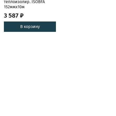
теплоизолир. ISOBFA
152ммх10м
3 587 ₽
В корзину