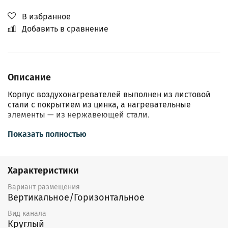
В избранное
Добавить в сравнение
Описание
Корпус воздухонагревателей выполнен из листовой
стали с покрытием из цинка, а нагревательные
элементы — из нержавеющей стали.
Все воздухонагреватели SHUFT серии ЕНС оснащены
Показать полностью
двухступенчатой защитой от перегрева. Реле первой
ступени (с автоматическим возвратом в исходное
положение) срабатывает, когда температура воздуха
Характеристики
на выходе из воздухонагревателя достигает 60°С.
Реле второй ступени (с ручным возвратом в исходное
Вариант размещения
положение нажатием кнопки, расположенной на
Вертикальное/Горизонтальное
корпусе воздухонагревателя) срабатывает, когда
Вид канала
температура воздуха на выходе из
Круглый
воздухонагревателя достигает 90°С.