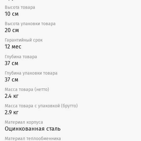
Высота товара
Воздухонагреватели серии EHC могут работать с
10 см
внешним электронным регулятором температуры
серии ТС.
Высота упаковки товара
20 см
Минимальный расход воздуха соответствует
минимальной скорости потока 1,5 м/с.
Гарантийный срок
12 мес
Глубина товара
37 см
Глубина упаковки товара
37 см
Масса товара (нетто)
2.4 кг
Масса товара с упаковкой (брутто)
2.9 кг
Материал корпуса
Оцинкованная сталь
Материал теплообменника