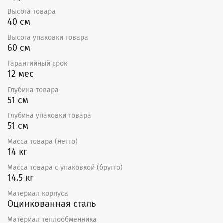
воздуха, но может работать с внешним электронным
Высота товара
регулятором температуры ТС.
40 см
Минимальный расход воздуха соответствует
Высота упаковки товара
минимальной скорости потока 1,5 м/с. Канальный
60 см
воздухонагреватель обеспечивает максимальную
температуру воздуха на выходе +50°С.
Гарантийный срок
12 мес
Преимущества
Глубина товара
Возможность установки в любом положении.
51 см
Нагрев осуществляется ТЭНами, выполненными
Глубина упаковки товара
из высококачественной нержавеющей стали.
51 см
Корпус нагревателей изготовлен из листовой
стали с покрытием из алюцинка.
Масса товара (нетто)
Все круглые нагреватели имеют одну ступень
14 кг
нагрева.
Масса товара с упаковкой (брутто)
Гарантия — 12 месяцев
14.5 кг
Материал корпуса
Оцинкованная сталь
Материал теплообменника