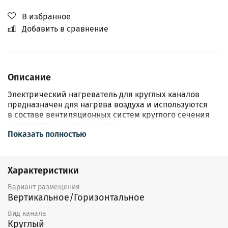
В избранное
Добавить в сравнение
Описание
Электрический нагреватель для круглых каналов
предназначен для нагрева воздуха и используются
в составе вентиляционных систем круглого сечения
соответствующего диаметра.
Показать полностью
Конструкция
Корпус воздухонагревателя выполнен из листовой
Характеристики
стали с алюминиевым и цинковым покрытием,
а нагреватель¬ный элемент — из нержавеющей стали.
Вариант размещения
Вертикальное/Горизонтальное
Воздухонагреватель оснащен двухступенчатой
защитой от перегрева. Воздухонагреватель
Вид канала
не оснащен встроенным регулятором температуры
Круглый