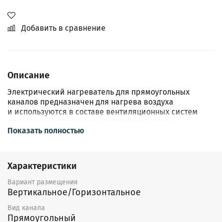
Добавить в сравнение
Описание
Электрический нагреватель для прямоугольных
каналов предназначен для нагрева воздуха
и используются в составе вентиляционных систем
прямоугольного сечения соответствующего
Показать полностью
типоразмера.
Конструкция
Характеристики
Корпус воздухонагревателя выполнен
из оцинкованной листовой стали, а нагревательный
Вариант размещения
элемент — из нержавеющей стали.
Вертикальное/Горизонтальное
Воздухонагреватель оснащен двухступенчатой
защитой от перегрева. Воздухонагреватель
Вид канала
не оснащен встроенным регулятором температуры
Прямоугольный