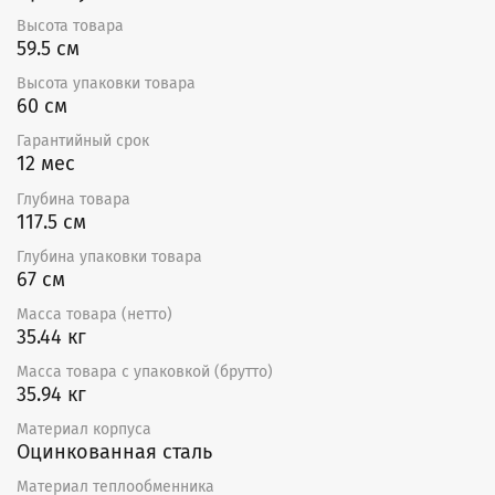
воздуха, но может работать с внешним электронным
Высота товара
регулятором температуры ТС.
59.5 см
Минимальный расход воздуха соответствует
Высота упаковки товара
минимальной скорости потока 1,5 м/с. Канальный
60 см
воздухонагреватель обеспечивает максимальную
температуру воздуха на выходе +50 °С.
Гарантийный срок
12 мес
Преимущества
Глубина товара
117.5 см
Возможность установки в любом положении.
Нагрев осуществляется ТЭНами, выполненными
Глубина упаковки товара
из высококачественной нержавеющей стали.
67 см
Корпус нагревателей изготовлен
из оцинкованной листовой стали.
Масса товара (нетто)
35.44 кг
Гарантия — 12 месяцев
Масса товара с упаковкой (брутто)
35.94 кг
Материал корпуса
Оцинкованная сталь
Материал теплообменника