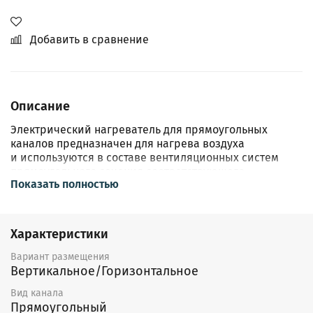
Добавить в сравнение
Описание
Электрический нагреватель для прямоугольных
каналов предназначен для нагрева воздуха
и используются в составе вентиляционных систем
прямоугольного сечения соответствующего
Показать полностью
типоразмера.
Конструкция
Характеристики
Корпус воздухонагревателя выполнен
из оцинкованной листовой стали, а нагревательный
Вариант размещения
элемент — из нержавеющей стали.
Вертикальное/Горизонтальное
Воздухонагреватель оснащен двухступенчатой
защитой от перегрева. Воздухонагреватель
Вид канала
не оснащен встроенным регулятором температуры
Прямоугольный