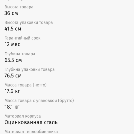
воздуха, но может работать с внешним электронным
Высота товара
регулятором температуры ТС.
36 см
Минимальный расход воздуха соответствует
Высота упаковки товара
минимальной скорости потока 1,5 м/с. Канальный
41.5 см
воздухонагреватель обеспечивает максимальную
температуру воздуха на выходе +50 °С.
Гарантийный срок
12 мес
Преимущества
Глубина товара
65.5 см
Возможность установки в любом положении.
Нагрев осуществляется ТЭНами, выполненными
Глубина упаковки товара
из высококачественной нержавеющей стали.
76.5 см
Корпус нагревателей изготовлен
из оцинкованной листовой стали.
Масса товара (нетто)
17.6 кг
Гарантия — 12 месяцев
Масса товара с упаковкой (брутто)
18.1 кг
Материал корпуса
Оцинкованная сталь
Материал теплообменника