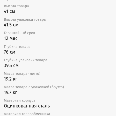
воздуха, но может работать с внешним электронным
Высота товара
регулятором температуры ТС.
41 см
Минимальный расход воздуха соответствует
Высота упаковки товара
минимальной скорости потока 1,5 м/с. Канальный
41.5 см
воздухонагреватель обеспечивает максимальную
температуру воздуха на выходе +50 °С.
Гарантийный срок
12 мес
Преимущества
Глубина товара
76 см
Возможность установки в любом положении.
Нагрев осуществляется ТЭНами, выполненными
Глубина упаковки товара
из высококачественной нержавеющей стали.
39.5 см
Корпус нагревателей изготовлен
из оцинкованной листовой стали.
Масса товара (нетто)
19.2 кг
Гарантия — 12 месяцев
Масса товара с упаковкой (брутто)
19.7 кг
Материал корпуса
Оцинкованная сталь
Материал теплообменника