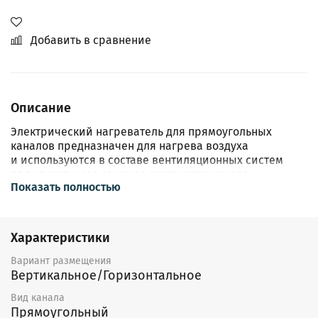
Добавить в сравнение
Описание
Электрический нагреватель для прямоугольных
каналов предназначен для нагрева воздуха
и используются в составе вентиляционных систем
прямоугольного сечения соответствующего
Показать полностью
типоразмера.
Конструкция
Характеристики
Корпус воздухонагревателя выполнен
из оцинкованной листовой стали, а нагревательный
Вариант размещения
элемент — из нержавеющей стали.
Вертикальное/Горизонтальное
Воздухонагреватель оснащен двухступенчатой
защитой от перегрева. Воздухонагреватель
Вид канала
не оснащен встроенным регулятором температуры
Прямоугольный