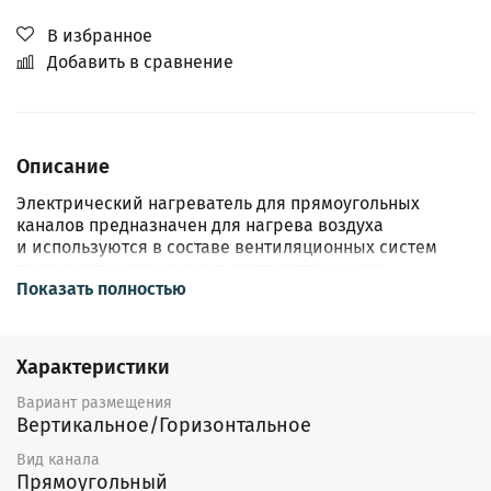
В избранное
Добавить в сравнение
Описание
Электрический нагреватель для прямоугольных
каналов предназначен для нагрева воздуха
и используются в составе вентиляционных систем
прямоугольного сечения соответствующего
Показать полностью
типоразмера.
Конструкция
Характеристики
Корпус воздухонагревателя выполнен
из оцинкованной листовой стали, а нагревательный
Вариант размещения
элемент — из нержавеющей стали.
Вертикальное/Горизонтальное
Воздухонагреватель оснащен двухступенчатой
защитой от перегрева. Воздухонагреватель
Вид канала
не оснащен встроенным регулятором температуры
Прямоугольный