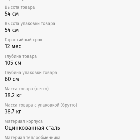
воздуха, но может работать с внешним электронным
Высота товара
регулятором температуры ТС.
54 см
Минимальный расход воздуха соответствует
Высота упаковки товара
минимальной скорости потока 1,5 м/с. Канальный
54 см
воздухонагреватель обеспечивает максимальную
температуру воздуха на выходе +50 °С.
Гарантийный срок
12 мес
Преимущества
Глубина товара
105 см
Возможность установки в любом положении.
Нагрев осуществляется ТЭНами, выполненными
Глубина упаковки товара
из высококачественной нержавеющей стали.
60 см
Корпус нагревателей изготовлен
из оцинкованной листовой стали.
Масса товара (нетто)
38.2 кг
Гарантия — 12 месяцев
Масса товара с упаковкой (брутто)
38.7 кг
Материал корпуса
Оцинкованная сталь
Материал теплообменника