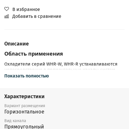
В избранное
Добавить в сравнение
Описание
Область применения
Охладители серий WHR-W, WHR-R устанавливаются
непосредственно в прямоугольные каналы систем
приточной вентиляции жилых, общественных и
Показать полностью
производственных помещений, в которых требуется
охлаждение подаваемого воздуха.
Характеристики
Описание
Вариант размещения
Корпуса воздухоохладителей серий WHR-W и WHR-R
Горизонтальное
изготовлены из оцинкованного стального листа.
Вид канала
Теплообменник выполнен из медных труб с
Прямоугольный