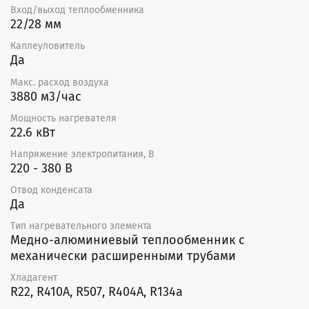
Прочный корпус из оцинкованной стали.
Вход/выход теплообменника
Шаг оребрения 2,1 мм.
22/28 мм
Устанавливаются непосредственно в канал.
Медно-алюминиевый теплообменник.
Каплеуловитель
Наружная поверхность дренажного поддона
Да
покрыта теплоизолированным материалом.
Макс. расход воздуха
Встроенные патрубки для отвода воздуха и слив
3880 м3/час
теплоносителя.
Изготавливаются в восьми типоразмерах и
Мощность нагревателя
стандартно имеют 3-рядное исполнение.
22.6 кВт
Монтаж
Напряжение электропитания, В
220 - 380 В
Воздухоохладители поставляются готовыми к
Отвод конденсата
подключению. Охладители устанавливаются внутри
Да
помещения. Монтаж воздухоохладителя
осуществляется путем его крепления к ответным
Тип нагревательного элемента
фланцам воздуховодов или других агрегатов
Медно-алюминиевый теплообменник с
вентиляционной системы. Рекомендуемое при
механически расширенными трубами
монтаже расстояние до решетки, отвода или другого
вентиляционного устройства должно быть не менее
Хладагент
диагонального размера охладителя.
R22, R410A, R507, R404A, R134a