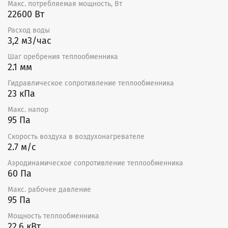
Воздух, проходящий через теплообменник, не должен
Макс. потребляемая мощность, Вт
содержать в себе клейких, абразивных, волокнистых
22600 Вт
или агрессивных примесей. Перед охладителем
Расход воды
требуется установка фильтра для защиты охладителя
3,2 м3/час
от загрязнения и, как следствие, снижения его
производительности.
Шаг оребрения теплообменника
2.1 мм
Водяные воздухохладители следует монтировать в
горизонтальном положении для обеспечения отвода
Гидравлическое сопротивление теплообменника
воздуха и конденсата. Если при монтаже водяных
23 кПа
воздухоохладителей устанавливается
Макс. напор
воздухоотводчик, то он должен монтироваться в
95 Па
наивысшей точке. Рекомендуется выбирать
конфигурацию водяного охладителя с общим
Скорость воздуха в воздухонагревателе
движением хладагента навстречу потоку воздуха.
2.7 м/с
Сертификат
Аэродинамическое сопротивление теплообменника
60 Па
Декларация о соответствии ТР ТС.
Макс. рабочее давление
95 Па
Мощность теплообменника
22.6 кВт