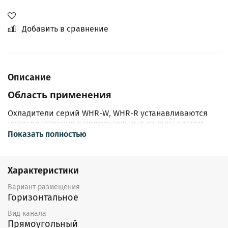
Добавить в сравнение
Описание
Область применения
Охладители серий WHR-W, WHR-R устанавливаются
непосредственно в прямоугольные каналы систем
приточной вентиляции жилых, общественных и
Показать полностью
производственных помещений, в которых требуется
охлаждение подаваемого воздуха.
Характеристики
Описание
Вариант размещения
Корпуса воздухоохладителей серий WHR-W и WHR-R
Горизонтальное
изготовлены из оцинкованного стального листа.
Вид канала
Теплообменник выполнен из медных труб с
Прямоугольный