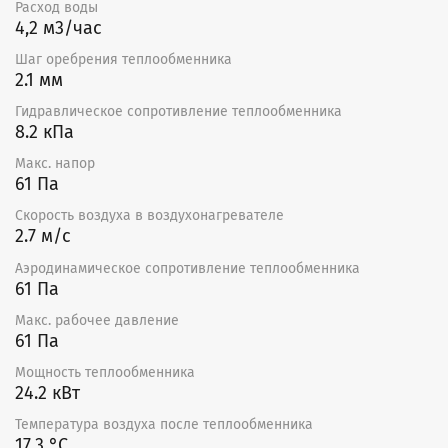
Воздух, проходящий через теплообменник, не должен
Расход воды
содержать в себе клейких, абразивных, волокнистых
4,2 м3/час
или агрессивных примесей. Перед охладителем
Шаг оребрения теплообменника
требуется установка фильтра для защиты охладителя
2.1 мм
от загрязнения и, как следствие, снижения его
производительности.
Гидравлическое сопротивление теплообменника
8.2 кПа
Водяные воздухохладители следует монтировать в
горизонтальном положении для обеспечения отвода
Макс. напор
воздуха и конденсата. Если при монтаже водяных
61 Па
воздухоохладителей устанавливается
Скорость воздуха в воздухонагревателе
воздухоотводчик, то он должен монтироваться в
2.7 м/с
наивысшей точке. Рекомендуется выбирать
конфигурацию водяного охладителя с общим
Аэродинамическое сопротивление теплообменника
движением хладагента навстречу потоку воздуха.
61 Па
Сертификат
Макс. рабочее давление
61 Па
Декларация о соответствии ТР ТС.
Мощность теплообменника
24.2 кВт
Температура воздуха после теплообменника
17.3 °С