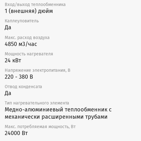
Прочный корпус из оцинкованной стали.
Вход/выход теплообменника
Шаг оребрения 2,1 мм.
1 (внешняя) дюйм
Устанавливаются непосредственно в канал.
Медно-алюминиевый теплообменник.
Каплеуловитель
Наружная поверхность дренажного поддона
Да
покрыта теплоизолированным материалом.
Макс. расход воздуха
Встроенные патрубки для отвода воздуха и слив
4850 м3/час
теплоносителя.
Изготавливаются в восьми типоразмерах и
Мощность нагревателя
стандартно имеют 3-рядное исполнение.
24 кВт
Монтаж
Напряжение электропитания, В
220 - 380 В
Воздухоохладители поставляются готовыми к
Отвод конденсата
подключению. Охладители устанавливаются внутри
Да
помещения. Монтаж воздухоохладителя
осуществляется путем его крепления к ответным
Тип нагревательного элемента
фланцам воздуховодов или других агрегатов
Медно-алюминиевый теплообменник с
вентиляционной системы. Рекомендуемое при
механически расширенными трубами
монтаже расстояние до решетки, отвода или другого
вентиляционного устройства должно быть не менее
Макс. потребляемая мощность, Вт
диагонального размера охладителя.
24000 Вт