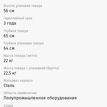
Высота упаковки товара
Монтаж
56 см
Вентиляторы поставляются готовыми к подключению.
Гарантийный срок
Могут устанавливаться в любом положении, в
3 года
соответствии с направлением потока воздуха.
Глубина товара
Необходимо предусматривать доступ для
65 см
обслуживания вентилятора.
Глубина упаковки товара
Сертификат
64 см
Декларация о соответствии ТР ТС.
Масса товара (нетто)
22 кг
Схема электрических соединений
Масса товара с упаковкой (брутто)
22.5 кг
Материал корпуса
Сталь
Область применения
Полупромышленное оборудование
Серия