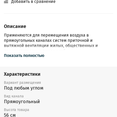
Добавить в сравнение
Описание
Применяются для перемещения воздуха в
прямоугольных каналах систем приточной и
вытяжной вентиляции жилых, общественных и
производственных помещений.
Показать полностью
Преимущества:
Передовая конструкция со свободным рабочим
Характеристики
колесом
Высокий напор и расход воздуха
Вариант размещения
Усиленный монолитный корпус из 1,5 мм
Под любым углом
оцинкованной стали
Электродвигатель с увеличенным
Вид канала
эксплуатационным ресурсом
Прямоугольный
Встроенный быстросъемный сервисный люк
Высота товара
Компактные габариты
56 см
Низкий уровень шума