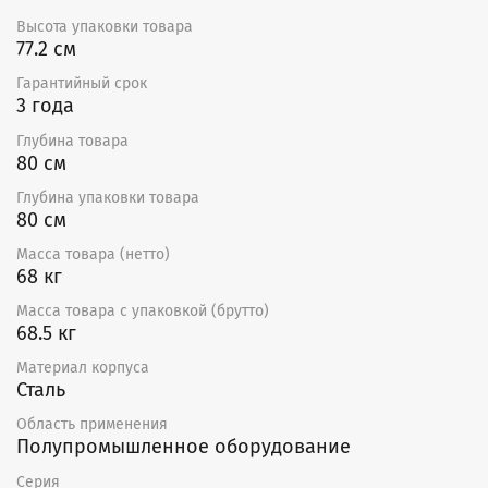
Высота упаковки товара
Монтаж
77.2 см
Вентиляторы поставляются готовыми к подключению.
Гарантийный срок
Могут устанавливаться в любом положении, в
3 года
соответствии с направлением потока воздуха.
Глубина товара
Необходимо предусматривать доступ для
80 см
обслуживания вентилятора.
Глубина упаковки товара
Сертификат
80 см
Декларация о соответствии ТР ТС.
Масса товара (нетто)
68 кг
Схема электрических соединений
Масса товара с упаковкой (брутто)
68.5 кг
Материал корпуса
Сталь
Область применения
Полупромышленное оборудование
Серия