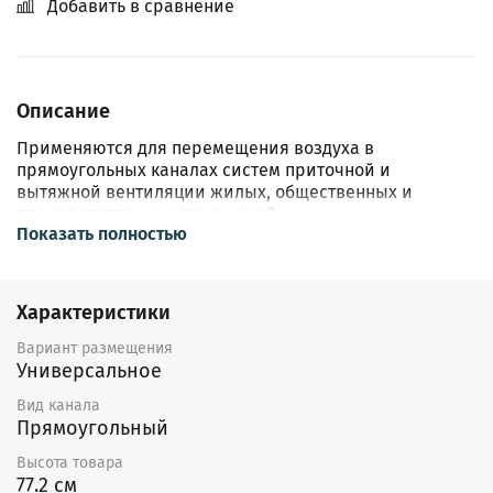
Добавить в сравнение
Описание
Применяются для перемещения воздуха в
прямоугольных каналах систем приточной и
вытяжной вентиляции жилых, общественных и
производственных помещений.
Показать полностью
Преимущества:
Передовая конструкция со свободным рабочим
Характеристики
колесом
Высокий напор и расход воздуха
Вариант размещения
Усиленный монолитный корпус из 1,5 мм
Универсальное
оцинкованной стали
Электродвигатель с увеличенным
Вид канала
эксплуатационным ресурсом
Прямоугольный
Встроенный быстросъемный сервисный люк
Высота товара
Компактные габариты
77.2 см
Низкий уровень шума