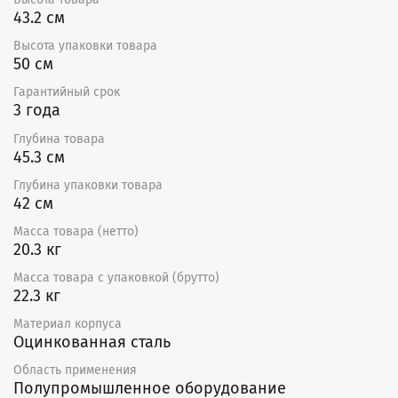
Встроенные термоконтакты.
43.2 см
Регулирование скорости 0–100% путем
изменением частоты питания (частотные
Высота упаковки товара
регуляторы).
50 см
Высококачественные шариковые подшипники,
Гарантийный срок
не требующие обслуживания.
3 года
На корпусе вентилятора имеется устойчивая
опора для монтажа.
Глубина товара
Корпус из оцинкованной стали у однофазных
45.3 см
вентиляторов и из алюминия у трехфазных.
Степень защиты IPX4.
Глубина упаковки товара
42 см
Монтаж
Масса товара (нетто)
Вентиляторы поставляются готовыми к подключению.
20.3 кг
Могут устанавливаться в любом положении, в
Масса товара с упаковкой (брутто)
соответствии с направлением потока воздуха (в
22.3 кг
соответствии со стрелкой на корпусе вентилятора).
Необходимо предусматривать доступ для
Материал корпуса
обслуживания вентилятора.
Оцинкованная сталь
Не допускается:
Область применения
Полупромышленное оборудование