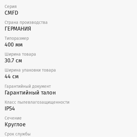
Монтировать в помещениях, где воздух содержит
Серия
«тяжелую» пыль, муку и т. п.
CMFD
Монтировать во взрыво- и пожароопасных
помещениях.
Страна производства
ГЕРМАНИЯ
Типоразмер
400 мм
Ширина товара
30.7 см
Ширина упаковки товара
44 см
Гарантийный документ
Гарантийный талон
Класс пылевлагозащищенности
IP54
Сечение
Круглое
Срок службы