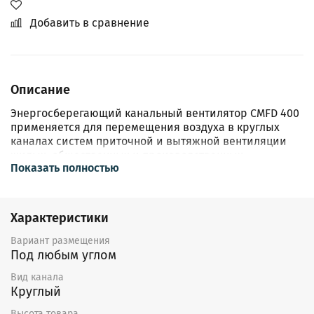
Добавить в сравнение
Описание
Энергосберегающий канальный вентилятор CMFD 400
применяется для перемещения воздуха в круглых
каналах систем приточной и вытяжной вентиляции
жилых, общественных и производственных
Показать полностью
помещений.
Отличительные особенности
Характеристики
Повышенный КПД вентилятора гарантирует
низкое энергопотребление.
Вариант размещения
Высокоэффективное диагональное мотор-колесо
Под любым углом
со спрямляющим механизмом.
Степень защиты клеммной колодки
Вид канала
электродвигателя IP44.
Круглый
Двигатель отделен от воздушного потока.
Высота товара