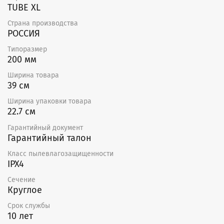
На корпусе вентиляторов находится клеммная
TUBE XL
коробка для подключения к электрической сети.
Страна производства
Необходимо, чтобы подключение вентиляторов
РОССИЯ
выполнял только квалифицированный персонал
и в соответствии со схемой подключения.
Типоразмер
200 мм
Ширина товара
39 см
Ширина упаковки товара
22.7 см
Гарантийный документ
Гарантийный талон
Класс пылевлагозащищенности
IPX4
Сечение
Круглое
Срок службы
10 лет