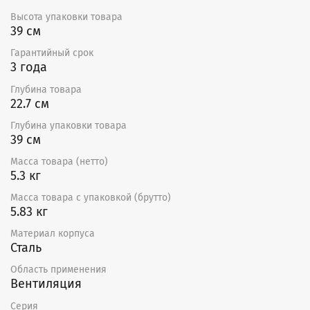
осуществляется путем изменения напряжения за счет
использования однофазных плавных регуляторов
Высота упаковки товара
скорости SRE.
39 см
Гарантийный срок
Преимущества:
3 года
Двигатели имеют встроенное термореле с
Глубина товара
автоматическим перезапуском.-Прочный корпус
22.7 см
из оцинкованной стали.
Высококачественные асинхронные двигатели с
Глубина упаковки товара
внешним ротором IP44-Иновационная клеммная
39 см
коробка IP55.-Разъемный корпус обеспечивает
легкость обслуживания.
Масса товара (нетто)
5.3 кг
Установка в любом положении.
Масса товара с упаковкой (брутто)
Монтаж:
5.83 кг
Вентиляторы поставляются готовые
Материал корпуса
подключению. Могут устанавливаться в любом
Сталь
положении. Необходимо предусматривать
доступ для обслуживания вентилятора.
Область применения
Вентиляция
Подключение электропитания:
Серия