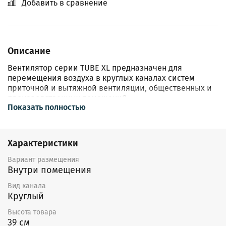
Добавить в сравнение
Описание
Вентилятор серии TUBE XL предназначен для
перемещения воздуха в круглых каналах систем
приточной и вытяжной вентиляции, общественных и
производственных помещений.
Показать полностью
Корпус вентилятора серии TUBE XL изготовлен из
оцинкованной стали стали. Вентиляторы оборудованы
мотор-колесами MES с энергоэффективной
Характеристики
пластиковой крыльчаткой с назад загнутынми
лопатками. Электродвигатель с рабочим колесом
Вариант размещения
статически и динамически сбалансированы в 2х
Внутри помещения
плоскостях. Шариковые подшипники двигателя не
Вид канала
требуют техобслуживания и имеют длительный срок
Круглый
службы. Двигатель вентилятора имеет встроенную
термозащиту с автоматическим перезапуском.
Высота товара
Регулирование скорости вентиляторов
39 см