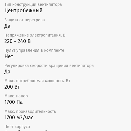
ухода. Единственное требование — чистка
Тип конструкции вентилятора
крыльчатки.
Центробежный
Сертификат:
Защита от перегрева
Да
Декларация о соответствии ТР ТС.
Напряжение электропитания, В
220 - 240 В
Схема электрических соединений
Пульт управления в комплекте
Размеры
Нет
Модель
L
D
d
Регулировка скорости вращения вентилятора
CFk 315 VIM
284
405
314
Да
"
Макс. потребляемая мощность, Вт
200 Вт
Макс. напор
1700 Па
Макс. производительность
1700 м3/час
Цвет корпуса