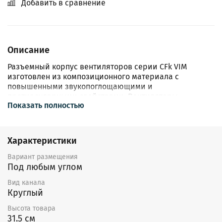
Добавить в сравнение
Описание
Разъемный корпус вентиляторов серии CFk VIM
изготовлен из композиционного материала с
повышенными звукопоглощающими и
противоударными свойствами. Вентиляторы
Показать полностью
оборудованы мотор-колесами SHUFT с пластиковой
или металлической крыльчаткой с загнутыми назад
лопатками. Двигатель - асинхронный с внешним
ротором IP44, клеммная коробка IP55.
Характеристики
Электродвигатель с рабочим колесом статически и
динамически сбалансированы в 2х плоскостях.
Вариант размещения
Шариковые подшипники двигателя не требуют
Под любым углом
техобслуживания и имеют длительный срок службы.
Вид канала
Двигатель вентилятора имеет встроенную
Круглый
термозащиту с автоматическим перезапуском.
Высота товара
Регулирование скорости вентиляторов
31.5 см