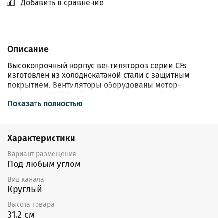
Добавить в сравнение
Описание
Высокопрочный корпус вентиляторов серии CFs
изготовлен из холоднокатаной стали с защитным
покрытием. Вентиляторы оборудованы мотор-
колесами МЕS (Швейцария) с пластиковой или
Показать полностью
металлической крыльчаткой с загнутыми назад
лопатками. Двигатель - асинхронный с внешним
ротором IP44, клеммная коробка IP55.
Электродвигатель с рабочим колесом статически и
Характеристики
динамически сбалансированы в 2х плоскостях.
Шариковые подшипники двигателя не требуют
Вариант размещения
техобслуживания и имеют длительный срок службы.
Под любым углом
Двигатель вентилятора имеет встроенную
Вид канала
термозащиту с автоматическим перезапуском.
Круглый
Регулирование скорости вентиляторов
Высота товара
осуществляется путем изменения напряжения за счет
31.2 см