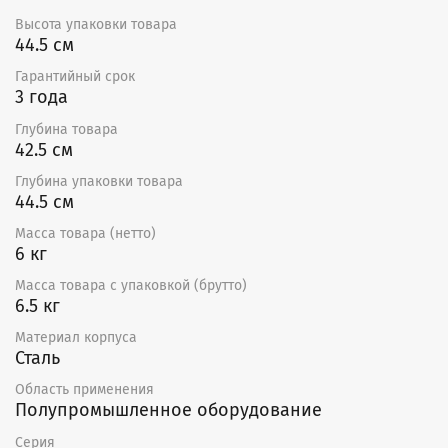
использования пятиступенчатых трансформаторов
TRE-T или однофазных плавных регуляторов скорости
Высота упаковки товара
SRE. К одному регулятору можно подключить
44.5 см
несколько вентиляторов при условии, что общий ток
Гарантийный срок
вентиляторов не превышает номинальный ток
3 года
регулятора.
Глубина товара
Применяются для перемещения воздуха в круглых
42.5 см
каналах систем приточной и вытяжной вентиляции
помещений бытового, общественного,
Глубина упаковки товара
административного и промышленного назначения.
44.5 см
Преимущества
Масса товара (нетто)
6 кг
Высокопроизводительное мотор-колесо МЕS
Масса товара с упаковкой (брутто)
(Швейцария) с профилированными загнутыми
6.5 кг
назад лопатками и максимальным напором до
800 Пa.
Материал корпуса
Высокопрочный корпус из холоднокатаной стали
Сталь
с защитным покрытием
Область применения
Стабильная работа двигателя при отрицательных
Полупромышленное оборудование
температурах
Повышенная нагревостойкость - работа при t°
Серия