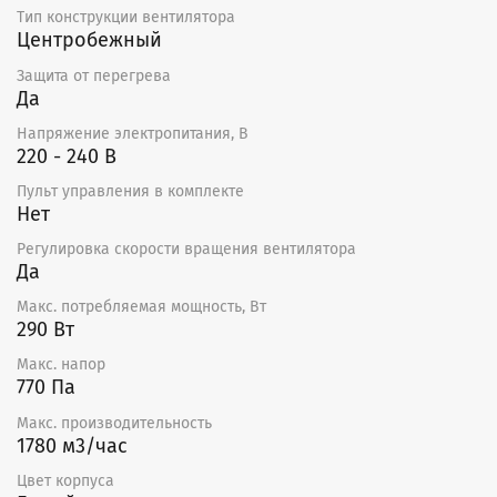
выполнял только квалифицированный персонал и в
Тип конструкции вентилятора
соответствии со схемой подключения.
Центробежный
Уход
Защита от перегрева
Да
Вентиляторы не требуют специального технического
ухода. Единственное требование — чистка
Напряжение электропитания, В
крыльчатки.
220 - 240 В
Сертификат
Пульт управления в комплекте
Нет
Декларация о соответствии ТР ТС.
Регулировка скорости вращения вентилятора
Да
Макс. потребляемая мощность, Вт
290 Вт
Макс. напор
770 Па
Макс. производительность
1780 м3/час
Цвет корпуса