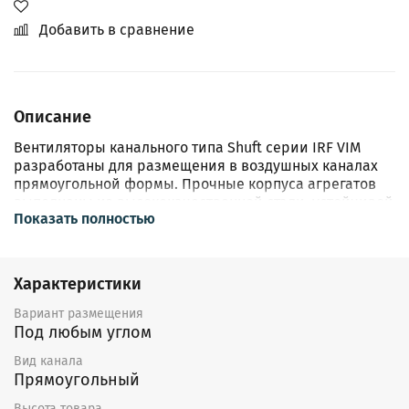
Добавить в сравнение
Описание
Вентиляторы канального типа Shuft серии IRF VIM
разработаны для размещения в воздушных каналах
прямоугольной формы. Прочные корпуса агрегатов
выполнены из высококачественной стали, устойчивой
Показать полностью
к воздействию окружающей среды и образованию
коррозии. Изнутри корпус защищен минватой. Все
модели из представленной серии оснащены
высокоэффективной крыльчаткой и
Характеристики
шарикоподшипниками.
Вариант размещения
Под любым углом
Вид канала
Прямоугольный
Высота товара