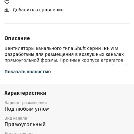
Добавить в сравнение
Описание
Вентиляторы канального типа Shuft серии IRF VIM
разработаны для размещения в воздушных каналах
прямоугольной формы. Прочные корпуса агрегатов
выполнены из высококачественной стали, устойчивой
Показать полностью
к воздействию окружающей среды и образованию
коррозии. Изнутри корпус защищен минватой. Все
модели из представленной серии оснащены
высокоэффективной крыльчаткой и
Характеристики
шарикоподшипниками.
Вариант размещения
Под любым углом
Вид канала
Прямоугольный
Высота товара