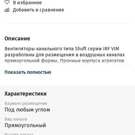
В избранное
Добавить в сравнение
Описание
Вентиляторы канального типа Shuft серии IRF VIM
разработаны для размещения в воздушных каналах
прямоугольной формы. Прочные корпуса агрегатов
выполнены из высококачественной стали, устойчивой
Показать полностью
к воздействию окружающей среды и образованию
коррозии. Изнутри корпус защищен минватой. Все
модели из представленной серии оснащены
высокоэффективной крыльчаткой и
Характеристики
шарикоподшипниками.
Вариант размещения
Под любым углом
Вид канала
Прямоугольный
Высота товара