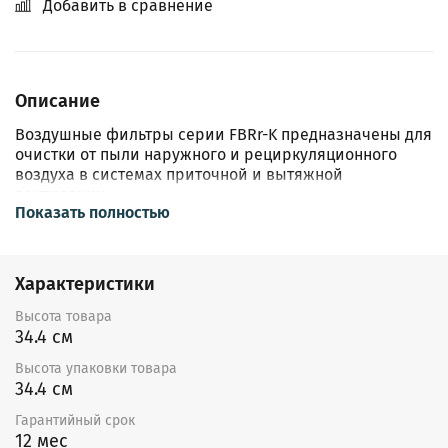
Добавить в сравнение
Описание
Воздушные фильтры cерии FBRr-K предназначены для
очистки от пыли наружного и рециркуляционного
воздуха в системах приточной и вытяжной
вентиляции.
Показать полностью
Применяются в системах вентиляции и
кондиционирования прямоугольного
сечения.Фильтруемый воздух не должен содержать
Характеристики
агрессивных газов и паров. Допустимая температура
перемещаемого воздуха от –40 до +70°С.
Высота товара
34.4 см
Корпус изготовлен из оцинкованной
стали.Фильтрующие вставки FRKr - рамки с каркасной
Высота упаковки товара
сеткой из оцинкованной стали и материалом класса
34.4 см
очистки (G3-EU3) доступны опционально. Фильтры
Гарантийный срок
FBRr-K можно устанавливать в любом положении.
12 мес