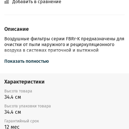
Добавить в сравнение
Описание
Воздушные фильтры cерии FBRr-K предназначены для
очистки от пыли наружного и рециркуляционного
воздуха в системах приточной и вытяжной
вентиляции.
Показать полностью
Применяются в системах вентиляции и
кондиционирования прямоугольного
сечения.Фильтруемый воздух не должен содержать
Характеристики
агрессивных газов и паров. Допустимая температура
перемещаемого воздуха от –40 до +70°С.
Высота товара
34.4 см
Корпус изготовлен из оцинкованной
стали.Фильтрующие вставки FRKr - рамки с каркасной
Высота упаковки товара
сеткой из оцинкованной стали и материалом класса
34.4 см
очистки (G3-EU3) доступны опционально. Фильтры
Гарантийный срок
FBRr-K можно устанавливать в любом положении.
12 мес