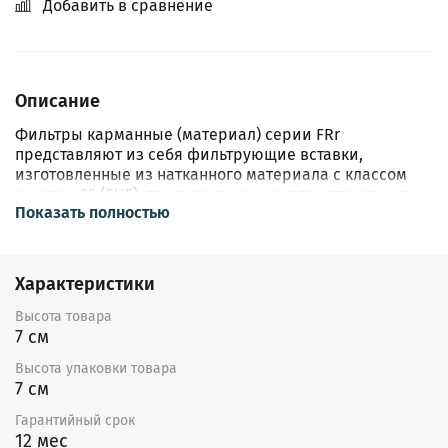
Добавить в сравнение
Описание
Фильтры карманные (материал) серии FRr
представляют из себя фильтрующие вставки,
изготовленные из натканного материала с классом
очистки F5 (EU5), предназначенные для установки в
Показать полностью
фильтр-боксы соответствующего типоразмера.
Особенности:
Фильтрующая вставка FRr с карманами из
Характеристики
синтетического волокна.
Класс очистки F5-EU5.
Высота товара
Монтаж в горизонтальных каналах. В вертикальных
7 см
каналах карманами вниз во избежание складывания
Высота упаковки товара
карманов.
7 см
Фланцевое соединение.
Допустимая температура перемещаемого воздуха от
Гарантийный срок
-40 до +70 °С
12 мес