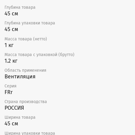
Фильтруемый воздух не должен содержать
агрессивных газов и паров.
Глубина товара
45 см
Глубина упаковки товара
45 см
Масса товара (нетто)
1 кг
Масса товара с упаковкой (брутто)
1.2 кг
Область применения
Вентиляция
Серия
FRr
Страна производства
РОССИЯ
Ширина товара
45 см
Ширина упаковки товара