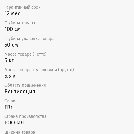
-40 до +70 °С
Фильтруемый воздух не должен содержать
Гарантийный срок
агрессивных газов и паров.
12 мес
Глубина товара
100 см
Глубина упаковки товара
50 см
Масса товара (нетто)
5 кг
Масса товара с упаковкой (брутто)
5.5 кг
Область применения
Вентиляция
Серия
FRr
Страна производства
РОССИЯ
Ширина товара