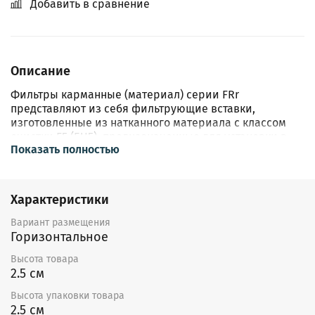
Добавить в сравнение
Описание
Фильтры карманные (материал) серии FRr
представляют из себя фильтрующие вставки,
изготовленные из натканного материала с классом
очистки F5 (EU5), предназначенные для установки в
Показать полностью
фильтр-боксы соответствующего типоразмера.
Особенности:
Характеристики
Фильтрующая вставка FRr с карманами из
синтетического волокна.
Вариант размещения
Класс очистки F5-EU5.
Горизонтальное
Монтаж в горизонтальных каналах. В вертикальных
Высота товара
каналах карманами вниз во избежание складывания
2.5 см
карманов.
Фланцевое соединение.
Высота упаковки товара
Допустимая температура перемещаемого воздуха от
2.5 см