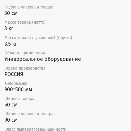
Фильтруемый воздух не должен содержать
агрессивных газов и паров.
Глубина упаковки товара
50 см
Масса товара (нетто)
3 кг
Масса товара с упаковкой (брутто)
3.5 кг
Область применения
Универсальное оборудование
Страна производства
РОССИЯ
Типоразмер
900*500 мм
Ширина товара
50 см
Ширина упаковки товара
90 см
Класс пылевлагозащищенности