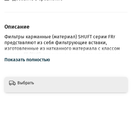
Описание
Фильтры карманные (материал) SHUFT серии FRr
представляют из себя фильтрующие вставки,
изготовленные из натканного материала с классом
очистки F5 (EU5), предназначенные для установки в
Показать полностью
фильтр-боксы соответствующего типоразмера.
Особенности:
- Фильтрующая вставка FRr с карманами из
синтетического волокна;
Выбрать
- Класс очистки F5-EU5;
- Монтаж в горизонтальных каналах. В вертикальных
каналах карманами вниз во избежание складывания
карманов;
- Фланцевое соединение;
- Допустимая температура перемещаемого воздуха от
-40 до +70 °С;
- Фильтруемый воздух не должен содержать