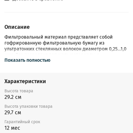
Описание
Фильтровальный материал представляет собой
гофрированную фильтровальную бумагу из
ультратонких стеклянных волокон диаметром 0,25...1,0
мкм. Это позволяет получать материалы с
Показать полностью
эффективностью вплоть до 99,999995% с оптимальным
сопротивлением потоку воздуха.
Фильтровальный материал обладает рядом ценных
Характеристики
эксплуатационных характеристик, таких как:
термостойкость, высокоразвитая поверхность волоки
Высота товара
и, как следствие, высокая пылеёмкость.
29.2 см
Высота упаковки товара
Для предотвращения слипания соседних складок,
29.7 см
между ними прокладываются клеевые сепараторы по
технологии Minipleat.
Гарантийный срок
12 мес
Данный тип фильтра отличается повышенной