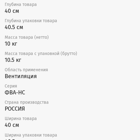
Глубина товара
производительностью, что значительно снижает
40 см
энергозатраты благодаря низкому начальному
сопротивленю воздуха и требует меньшего
Глубина упаковки товара
количества фильтров на заданный объем воздуха.
40.5 см
Фильтр утилизируется путем сжигания на
Масса товара (нетто)
мусоросжигательных предприятиях.
10 кг
Масса товара с упаковкой (брутто)
10.5 кг
Область применения
Вентиляция
Серия
ФВА-НС
Страна производства
РОССИЯ
Ширина товара
40 см
Ширина упаковки товара