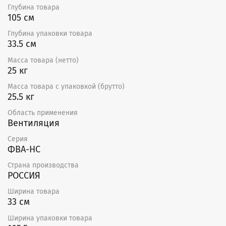
Глубина товара
производительностью, что значительно снижает
105 см
энергозатраты благодаря низкому начальному
сопротивленю воздуха и требует меньшего
Глубина упаковки товара
количества фильтров на заданный объем воздуха.
33.5 см
Фильтр утилизируется путем сжигания на
Масса товара (нетто)
мусоросжигательных предприятиях.
25 кг
Масса товара с упаковкой (брутто)
25.5 кг
Область применения
Вентиляция
Серия
ФВА-НС
Страна производства
РОССИЯ
Ширина товара
33 см
Ширина упаковки товара