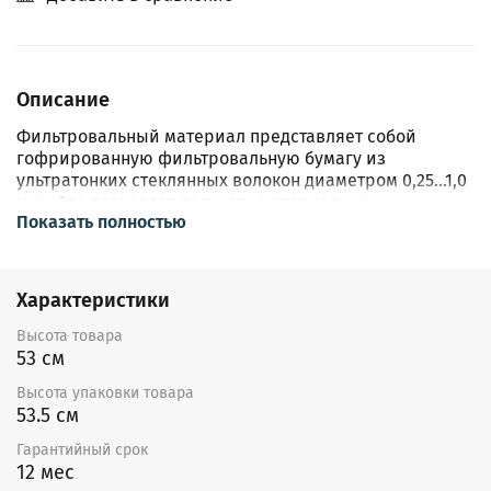
Описание
Фильтровальный материал представляет собой
гофрированную фильтровальную бумагу из
ультратонких стеклянных волокон диаметром 0,25...1,0
мкм. Это позволяет получать материалы с
Показать полностью
эффективностью вплоть до 99,999995% с оптимальным
сопротивлением потоку воздуха.
Фильтровальный материал обладает рядом ценных
Характеристики
эксплуатационных характеристик, таких как:
термостойкость, высокоразвитая поверхность волоки
Высота товара
и, как следствие, высокая пылеёмкость.
53 см
Высота упаковки товара
Для предотвращения слипания соседних складок,
53.5 см
между ними прокладываются клеевые сепараторы по
технологии Minipleat.
Гарантийный срок
12 мес
Данный тип фильтра отличается повышенной