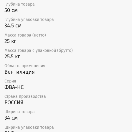
Глубина товара
производительностью, что значительно снижает
50 см
энергозатраты благодаря низкому начальному
сопротивленю воздуха и требует меньшего
Глубина упаковки товара
количества фильтров на заданный объем воздуха.
34.5 см
Фильтр утилизируется путем сжигания на
Масса товара (нетто)
мусоросжигательных предприятиях.
25 кг
Масса товара с упаковкой (брутто)
25.5 кг
Область применения
Вентиляция
Серия
ФВА-НС
Страна производства
РОССИЯ
Ширина товара
34 см
Ширина упаковки товара