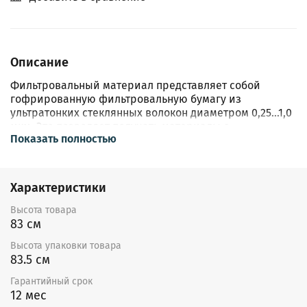
Описание
Фильтровальный материал представляет собой
гофрированную фильтровальную бумагу из
ультратонких стеклянных волокон диаметром 0,25...1,0
мкм. Это позволяет получать материалы с
Показать полностью
эффективностью вплоть до 99,999995% с оптимальным
сопротивлением потоку воздуха.
Фильтровальный материал обладает рядом ценных
Характеристики
эксплуатационных характеристик, таких как:
термостойкость, высокоразвитая поверхность волоки
Высота товара
и, как следствие, высокая пылеёмкость.
83 см
Высота упаковки товара
Для предотвращения слипания соседних складок,
83.5 см
между ними прокладываются клеевые сепараторы по
технологии Minipleat.
Гарантийный срок
12 мес
Данный тип фильтра отличается повышенной