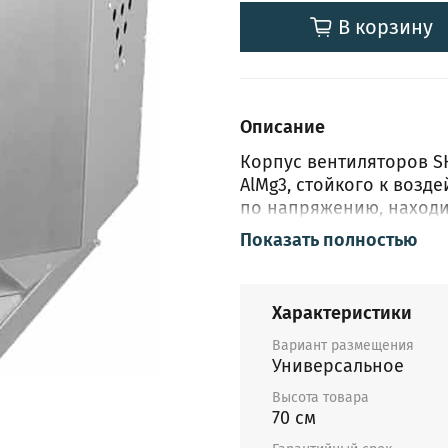
В корзину
Описание
Корпус вентиляторов S
AlMg3, стойкого к возд
по напряжению, находи
откидывается для пров
Показать полностью
выключатель, располож
вентилятора, предназн
техническом обслужива
Характеристики
удаления жира, предна
загрязнения частицами
Вариант размещения
Универсальное
Регулирование скорост
изменения напряжения 
Высота товара
трансформаторов TRT 
70 см
скорости SRE. К одном