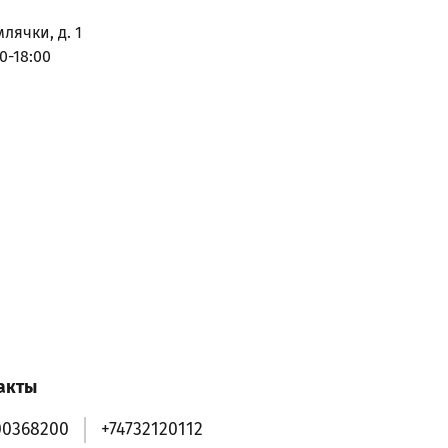
млячки, д. 1
0-18:00
акты
00368200
+74732120112