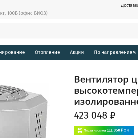
Доставк
ект, 100Б (офис БИОЗ)
нирование
Отопление
Акции
По направлениям
Вентилятор 
высокотемпе
изолированн
423 048 ₽
111 050 ₽
x 4
Плати частями