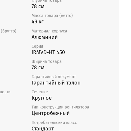
Глубина товара
ии, что общий ток вентиляторов не
78 см
 ток регулятора. В двигатели вентиляторов
Масса товара (нетто)
рмоконтакты, требующие подключения
49 кг
рмореле. В случае применения
яторов скорости TRT дополнительное
(брутто)
Материал корпуса
Алюминий
 нужно.
Серия
IRMVD-HT 450
Ширина товара
78 см
Гарантийный документ
Гарантийный талон
ности
Сечение
Круглое
Тип конструкции вентилятора
Центробежный
Потребительский класс
Стандарт