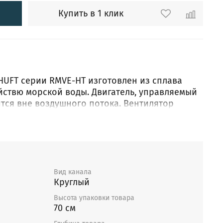
Купить в 1 клик
HUFT серии RMVE-HT изготовлен из сплава
ействю морской воды. Двигатель, управляемый
тся вне воздушного потока. Вентилятор
едения визуального контроля. Сетевой
енный непосредственно на корпусе
ачен для обеспечения безопасности при
нии. Лоток для сбора жира с отверстием для
значен для защиты поверхности крыши от
 жира, содержащимися в удаляемом воздухе.
Вид канала
Круглый
и вентиляторов осуществляется путем
за счет использования пятиступенчатых
Высота упаковки товара
или однофазных плавных регуляторов
70 см
у регулятору можно подключить несколько