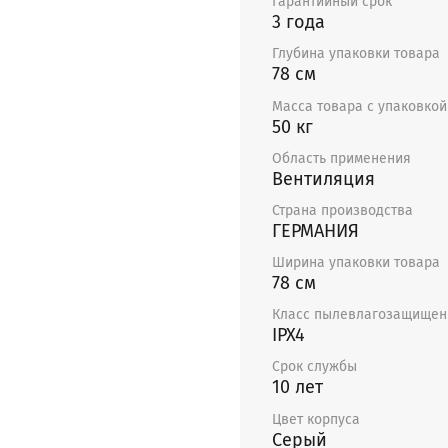
Гарантийный срок
вентиляторов при услов
3 года
превышает номинальный
Глубина упаковки товара
встроены защитные те
78 см
внешнего защитного те
пятиступенчатых регул
Масса товара с упаковкой 
50 кг
защитное термореле не
Область применения
Вентиляция
Страна производства
ГЕРМАНИЯ
Ширина упаковки товара
78 см
Класс пылевлагозащищен
IPX4
Срок службы
10 лет
Цвет корпуса
Серый