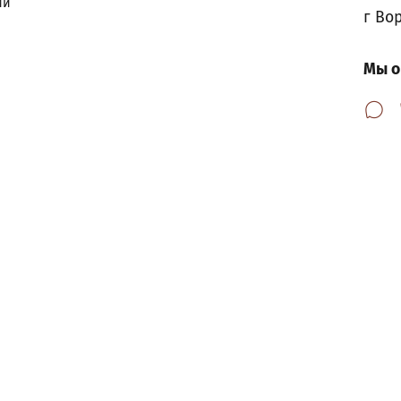
ии
г Во
Мы о