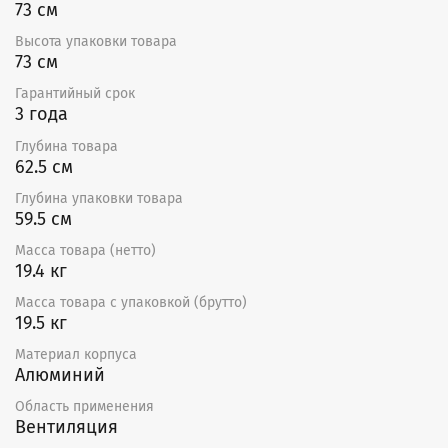
трансформаторов TRT или однофазных плавных
73 см
регуляторов скорости SRE. К одному регулятору
Высота упаковки товара
можно подключить несколько вентиляторов при
73 см
условии, что общий ток вентиляторов не превышает
номинальный ток регулятора. В двигатели
Гарантийный срок
вентиляторов встроены защитные термоконтакты,
3 года
требующие подключения внешнего защитного
термореле. В случае применения пятиступенчатых
Глубина товара
регуляторов скорости TRT дополнительное защитное
62.5 см
термореле не нужно.
Глубина упаковки товара
59.5 см
Масса товара (нетто)
19.4 кг
Масса товара с упаковкой (брутто)
19.5 кг
Материал корпуса
Алюминий
Область применения
Вентиляция