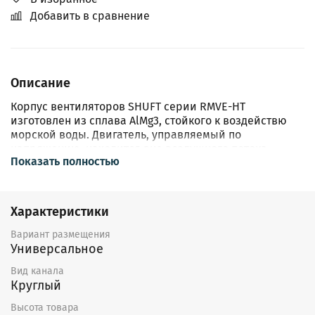
Добавить в сравнение
Описание
Корпус вентиляторов SHUFT серии RMVE-HT
изготовлен из сплава AlMg3, стойкого к воздействю
морской воды. Двигатель, управляемый по
напряжению, находится вне воздушного потока.
Показать полностью
Вентилятор откидывается для проведения
визуального контроля. Сетевой выключатель,
расположенный непосредственно на корпусе
вентилятора, предназначен для обеспечения
Характеристики
безопасности при техническом обслуживании. Лоток
для сбора жира с отверстием для удаления жира,
Вариант размещения
предназначен для защиты поверхности крыши от
Универсальное
загрязнения частицами жира, содержащимися в
Вид канала
удаляемом воздухе. Регулирование скорости
Круглый
вентиляторов осуществляется путем изменения
напряжения за счет использования пятиступенчатых
Высота товара