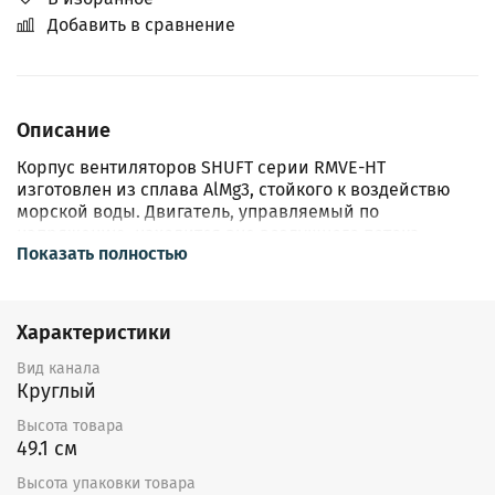
Добавить в сравнение
Описание
Корпус вентиляторов SHUFT серии RMVE-HT
изготовлен из сплава AlMg3, стойкого к воздействю
морской воды. Двигатель, управляемый по
напряжению, находится вне воздушного потока.
Показать полностью
Вентилятор откидывается для проведения
визуального контроля. Сетевой выключатель,
расположенный непосредственно на корпусе
вентилятора, предназначен для обеспечения
Характеристики
безопасности при техническом обслуживании. Лоток
для сбора жира с отверстием для удаления жира,
Вид канала
предназначен для защиты поверхности крыши от
Круглый
загрязнения частицами жира, содержащимися в
Высота товара
удаляемом воздухе. Регулирование скорости
49.1 см
вентиляторов осуществляется путем изменения
напряжения за счет использования пятиступенчатых
Высота упаковки товара