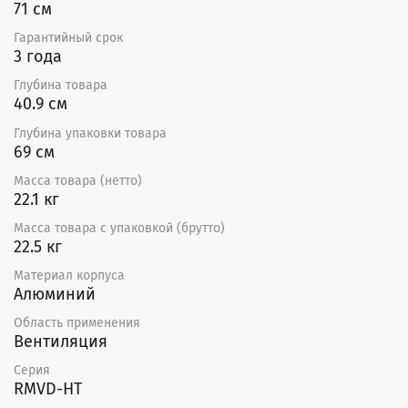
трансформаторов TRT или однофазных плавных
71 см
регуляторов скорости SRE. К одному регулятору
Гарантийный срок
можно подключить несколько вентиляторов при
3 года
условии, что общий ток вентиляторов не превышает
номинальный ток регулятора. В двигатели
Глубина товара
вентиляторов встроены защитные термоконтакты,
40.9 см
требующие подключения внешнего защитного
термореле. В случае применения пятиступенчатых
Глубина упаковки товара
регуляторов скорости TRT дополнительное защитное
69 см
термореле не нужно.
Масса товара (нетто)
22.1 кг
Масса товара с упаковкой (брутто)
22.5 кг
Материал корпуса
Алюминий
Область применения
Вентиляция
Серия
RMVD-HT