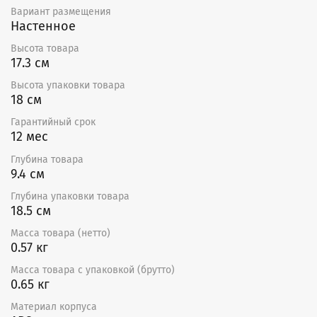
устройства.
Вариант размещения
Тонкий профиль устройства дает возможность
Настенное
встроить его в любое перекрытие, не нарушая
Высота товара
гармонию интерьера.
17.3 см
Экологичный ABS-пластик не изменяет цвет на
протяжении всего времени службы прибора,
Высота упаковки товара
сохраняя первоначальный вид оборудования.
18 см
Тяговый выключатель
Гарантийный срок
Наличие тягового выключателя позволяет
12 мес
механически включать и выключать прибор,
Глубина товара
контролируя время и эффективность работы
9.4 см
вентилятора.
Глубина упаковки товара
Для управления вытяжным вентилятором со
18.5 см
смартфона и настройки работы по расписанию
необходимо подключить его через умный
Масса товара (нетто)
выключатель или реле Hommyn! при необходимости
0.57 кг
установить Блок управления (шлюз) HOMMYN
Масса товара с упаковкой (брутто)
0.65 кг
Материал корпуса