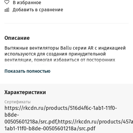
В избранное
Добавить в сравнение
Описание
Вытяжные вентиляторы Ballu серии AR с индикацией
используются для создания принудительной
вентиляции, помогая избавиться от посторонних
запахов и сырости.
Показать полностью
Высокий класс пылевлагозащищенности IP44
позволяет устанавливать приборы в комнатах с
высоким уровнем влажности, мембранный обратный
клапан препятствует проникновению в помещение
Характеристики
посторонних запахов из вентиляционной шахты, а
защита от перегрева следит за состоянием
Сертификаты
устройства.
https://rkcdn.ru/products/516d4f6c-1ab1-11f0-
Модели BAF-AR сохраняют эстетичный внешний вид
b8de-
на протяжении всего времени эксплуатации.
00505601218a/src.pdf,https://rkcdn.ru/products/457
Двигатель c долговечными подшипниками
1ab1-11f0-b8de-00505601218a/src.pdf
скольжения обеспечивает плавную работу