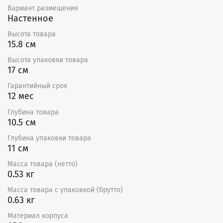
проникновение в помещение посторонних запахов из
Вариант размещения
вентиляционной шахты.
Настенное
Двигатель c долговечными подшипниками
Высота товара
скольжения и защитой от перегрева обеспечивает
15.8 см
продолжительный срок службы, что подтверждает
годовая гарантия.
Высота упаковки товара
17 см
Таймер задержки отключения
В серии SL предусмотрена модель с опцией таймера
Гарантийный срок
задержки отключения. Она дает возможность
12 мес
вентилятору после выключения управляющего
Глубина товара
сигнала отрабатывать дополнительно заданное время
10.5 см
от 1 минуты до 30, обеспечивая максимально
эффективное проветривание пространства.
Глубина упаковки товара
11 см
Для управления вытяжным вентилятором со
смартфона и настройки работы по расписанию
Масса товара (нетто)
необходимо подключить его через умный
0.53 кг
выключатель или реле Hommyn! при необходимости
Масса товара с упаковкой (брутто)
установить Блок управления (шлюз) HOMMYN
0.63 кг
Материал корпуса