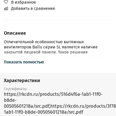
В избранное
Добавить в сравнение
Описание
Отличительной особенностью вытяжных
вентиляторов Ballu серии SL является наличие
закрытой лицевой панели. Такое решение
препятствует оседанию пыли в приборе, сохраняя
Показать полностью
эстетичный внешний вид устройства и позволяя
сделать его незаметной частью интерьера.
Высококачественный ABS-пластик не желтеет на
протяжении всего времени эксплуатации прибора.
Характеристики
Вытяжные вентиляторы серии SL обладают высокой
степенью надежности.
Сертификаты
Благодаря классу IP44, приборы подходят для
https://rkcdn.ru/products/516d4f6a-1ab1-11f0-
установки в помещениях с высоким уровнем влаги и
b8de-
надежно защищены от мелких посторонних
00505601218a/src.pdf,https://rkcdn.ru/products/3f78
предметов диаметром от 1 мм.
1ab1-11f0-b8de-00505601218a/src.pdf
Мембранный обратный клапан предотвращает