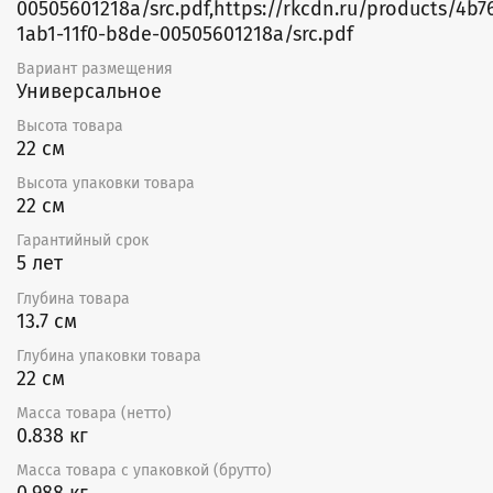
00505601218a/src.pdf,https://rkcdn.ru/products/4b7
выполненный из экологичного ABS-пластика, корпус
1ab1-11f0-b8de-00505601218a/src.pdf
не желтеет со временем и отличается высокой
прочностью.
Вариант размещения
Долговечная работа
Универсальное
Мощный двигатель на шарикоподшипниках
обеспечивает долговечную эксплуатацию. Встроенная
Высота товара
защита от перегрева обеспечивает надежную и
22 см
безопасную работу устройства, подтвержденную 5-
Высота упаковки товара
летней гарантией.
22 см
Высокий класс пылевлагозащищенности IPХ4
предполагает бесперебойную работу прибора в
Гарантийный срок
условиях попадания брызг воды под любым углом и
5 лет
твердых предметов диаметром не менее 1 мм.
Глубина товара
Опции
13.7 см
(Опция P) Модель с тяговым выключателем
представляет собой эффективное техническое
Глубина упаковки товара
решение для механического управления работой
22 см
вентилятора.
Масса товара (нетто)
0.838 кг
Масса товара с упаковкой (брутто)