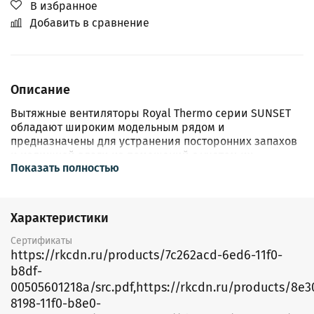
В избранное
Добавить в сравнение
Описание
Вытяжные вентиляторы Royal Thermo серии SUNSEТ
обладают широким модельным рядом и
предназначены для устранения посторонних запахов
и излишней влаги из помещений с учетом их
Показать полностью
индивидуальных особенностей.
Дизайн-панель
Серия SUNSEТ оснащена закрытой передней панелью,
создающей гармоничное эстетическое восприятие и
Характеристики
образуя единое целое с окружающим пространством
Комфорт
Сертификаты
Универсальный монтаж позволяет устанавливать
https://rkcdn.ru/products/7c262acd-6ed6-11f0-
устройство как в отверстие вентиляционной шахты,
b8df-
так и в подвесной потолок или стену. Тонкий профиль
00505601218a/src.pdf,https://rkcdn.ru/products/8e3
приборов дает возможность встраивать их без
8198-11f0-b8e0-
нарушения эстетики окружающего пространства, а