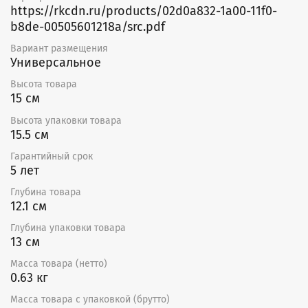
https://rkcdn.ru/products/02d0a832-1a00-11f0-
пластика.
b8de-00505601218a/src.pdf
Для управления вытяжным вентилятором со
Вариант размещения
смартфона и настройки работы по расписанию
Универсальное
необходимо подключить его через умный
выключатель или реле Hommyn! при необходимости
Высота товара
установить Блок управления (шлюз) HOMMYN
15 см
Высота упаковки товара
15.5 см
Гарантийный срок
5 лет
Глубина товара
12.1 см
Глубина упаковки товара
13 см
Масса товара (нетто)
0.63 кг
Масса товара с упаковкой (брутто)