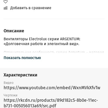
Добавить в сравнение
Описание
Вентиляторы Electrolux серии ARGENTUM:
«Долговечная работа и элегантный вид».
Отличительная особенность серии Argentum – матовая
передняя панель из нержавеющей стали, благодаря
Показать полностью
чему прибор обладает исключительной эстетикой, не
теряя внешний вид долгие годы. Панель не впитывает
жир и запахи, любые загрязнения легко убираются с
Характеристики
поверхности. Идеально подходит для кухни.
Видео
Все вентиляторы серии оснащены современным
https://www.youtube.com/embed/WxnMVkXfvTw
энергоэффективным электродвигателем с японскими
подшипниками качения, пружинным обратным
Чертежи
клапаном для предотвращения попадания пыли и
https://rkcdn.ru/products/89d182c5-8b0e-11ec-
запахов из вентиляционного канала, кабельным
b731-005056013a69/src.pdf