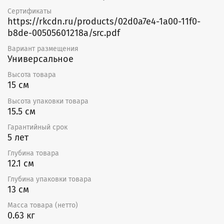
выводом с разъемом для удобства монтажа. Корпус
Сертификаты
вентилятора выполнен из высококачественного АБС-
https://rkcdn.ru/products/02d0a7e4-1a00-11f0-
пластика.
b8de-00505601218a/src.pdf
Для управления вытяжным вентилятором со
Вариант размещения
смартфона и настройки работы по расписанию
Универсальное
необходимо подключить его через умный
выключатель или реле Hommyn! при необходимости
Высота товара
установить Блок управления (шлюз) HOMMYN
15 см
Высота упаковки товара
15.5 см
Гарантийный срок
5 лет
Глубина товара
12.1 см
Глубина упаковки товара
13 см
Масса товара (нетто)
0.63 кг