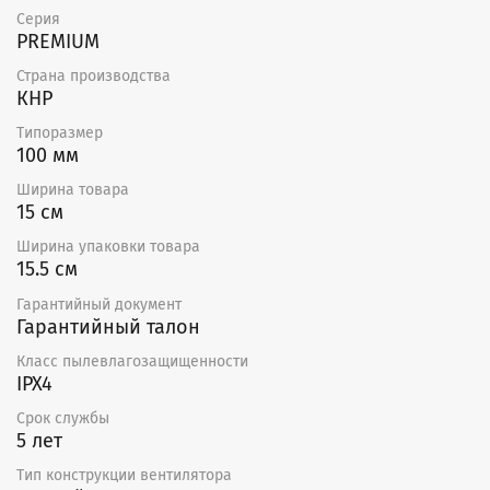
Серия
Применение
PREMIUM
Вентилятор EAF-100T отлично подходит для
Страна производства
периодической или постоянной вентиляции ванной
КНР
комнаты, туалета, кухни, комнат курильщиков,
Типоразмер
кладовок и подсобок в жилых и торговых
100 мм
помещениях.
Ширина товара
Гарантия качества
15 см
Вытяжные вентиляторы от Electrolux
Ширина упаковки товара
сертифицированы на территории России
15.5 см
и соответствует требованиям нормативных
документов по ГОСТ.
Гарантийный документ
Гарантийный талон
Класс пылевлагозащищенности
IPX4
Размеры
Модель
Срок службы
A
B
C
D
5 лет
EAF-100T
150x150
31
84
94
Тип конструкции вентилятора