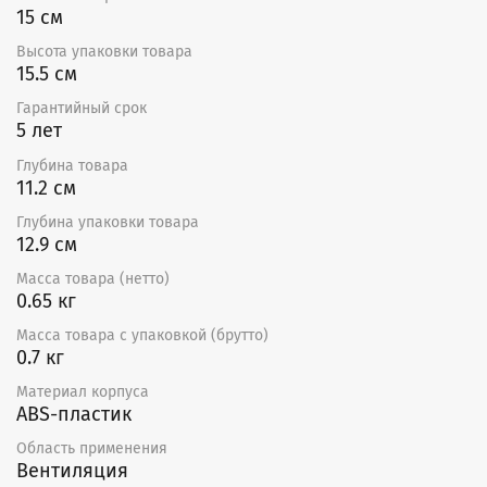
15 см
времени.
Высота упаковки товара
Отличительные особенности
15.5 см
Высокоэффективная и бесшумная работа
Гарантийный срок
Универсальная конструкция
5 лет
Полная электробезопасность
Современный дизайн
Глубина товара
Малый расход энергии
11.2 см
Универсальный монтаж (на стене, в отверстии
Глубина упаковки товара
вентиляционной шахты, в подвесном потолке)
12.9 см
Легкая очистка от пыли
Масса товара (нетто)
Монтаж
0.65 кг
Установка вентилятора и его демонтаж не занимают
Масса товара с упаковкой (брутто)
много времени, так как все электроузлы жестко
0.7 кг
прикреплены к съемной передней панели.
Материал корпуса
Возможна как настенная установка для
ABS-пластик
непосредственного удаления воздуха, так
Область применения
и потолочная установка для удаления воздуха через
Вентиляция
воздуховод.