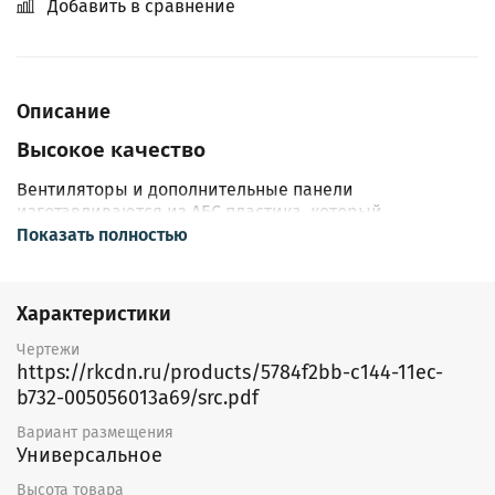
Добавить в сравнение
Описание
Высокое качество
Вентиляторы и дополнительные панели
изготавливаются из АБС пластика, который
отличается высокой прочностью. Вентиляторы
Показать полностью
оснащены высокоэффективными крыльчаткамии
и полностью защищены от проблем с электричеством.
Все модели вентиляторов выпускаются
Характеристики
в брызгозащищенном исполнении (IPx4) и подходят
для работы в помещениях с повышенной влажностью.
Чертежи
https://rkcdn.ru/products/5784f2bb-c144-11ec-
Управление
b732-005056013a69/src.pdf
Вентиляторы этой модели оборудованы встроенным
Вариант размещения
регулируемым таймером задержки отключения от 1
Универсальное
до 25 минут. После выключения света вентилятор
будет работать в течение установленного интервала
Высота товара