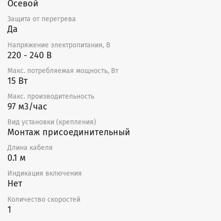
Для управления вытяжным вентилятором со
Осевой
смартфона и настройки работы по расписанию
Защита от перегрева
необходимо подключить его через умный
Да
выключатель или реле Hommyn! при необходимости
установить Блок управления (шлюз) HOMMYN
Напряжение электропитания, В
220 - 240 В
Макс. потребляемая мощность, Вт
15 Вт
Макс. производительность
97 м3/час
Вид установки (крепления)
Монтаж присоединительный
Длина кабеля
0.1 м
Индикация включения
Нет
Количество скоростей
1