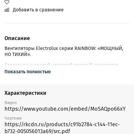
Добавить в сравнение
Описание
Вентиляторы Electrolux серии RAINBOW: «МОЩНЫЙ,
НО ТИХИЙ».
Благодаря широкой цветовой гамме (8 вариантов
цвета панелей), Вы сможете подобрать вентилятор
Показать полностью
для любого интерьера.
Новое поколение электродвигателей с японскими
Характеристики
подшипниками качения обеспечивают супертихую
работу и долговечность эксплуатации прибора.
Видео
https://www.youtube.com/embed/MoSAQpo66xY
Все вентиляторы серии также оснащены пружинным
обратным клапаном для предотвращения попадания
Чертежи
пыли и запахов из вентиляционного канала,
https://rkcdn.ru/products/c91b2784-c144-11ec-
кабельным выводом с разъемом для удобства
b732-005056013a69/src.pdf