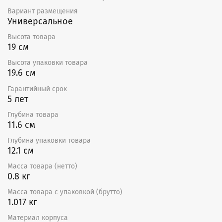
монтажа. Корпус вентилятора выполнен из
высококачественного АБС-пластика.
Вариант размещения
Универсальное
Для управления вытяжным вентилятором со
Высота товара
смартфона и настройки работы по расписанию
19 см
необходимо подключить его через умный
выключатель или реле Hommyn! при необходимости
Высота упаковки товара
установить Блок управления (шлюз) HOMMYN
19.6 см
Гарантийный срок
5 лет
Глубина товара
11.6 см
Глубина упаковки товара
12.1 см
Масса товара (нетто)
0.8 кг
Масса товара с упаковкой (брутто)
1.017 кг
Материал корпуса