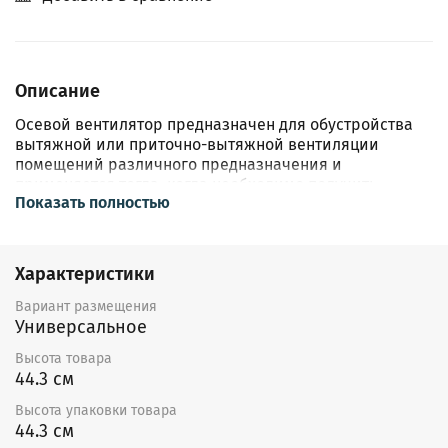
Описание
Осевой вентилятор предназначен для обустройства
вытяжной или приточно-вытяжной вентиляции
помещений различного предназначения и
применяется тогда, когда необходимо получить
Показать полностью
систему высокой производительности при малом ее
сопротивлении. Другое направление его
использования — прямой выброс использованного
воздуха в системах вентиляции.
Характеристики
Вариант размещения
Универсальное
Высота товара
44.3 см
Высота упаковки товара
44.3 см