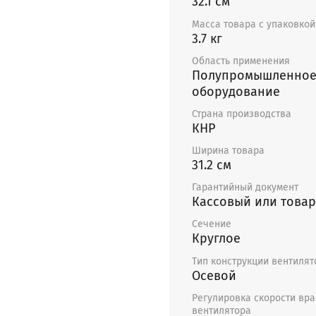
цвет.
32.1 см
Двигатель с внешн
Масса товара с упаковкой 
Рабочее колесо ме
3.7 кг
напрессовки непос
Область применения
Электродвигатель 
Полупромышленно
сбалансированы.
оборудование
Шариковые подшипн
Страна производства
Монтаж
КНР
Ширина товара
Вентиляторы поставляю
31.2 см
устанавливаться в люб
потока воздуха (в соот
Гарантийный документ
Кассовый или това
Необходимо предусматр
Не допускается:
Сечение
Монтировать в пом
Круглое
пыль, муку и т. п.
Тип конструкции вентилят
Монтировать во в
Осевой
Гарантия - 12 месяцев
Регулировка скорости вр
вентилятора