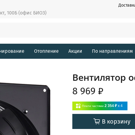
Доставк
ект, 100Б (офис БИОЗ)
нирование
Отопление
Акции
По направлениям
Вентилятор о
8 969 ₽
2 354 ₽
x 4
Плати частями
В корзину