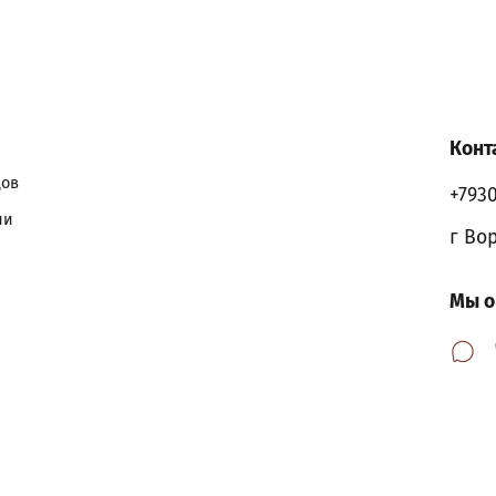
Конт
дов
+793
ии
г Во
Мы о