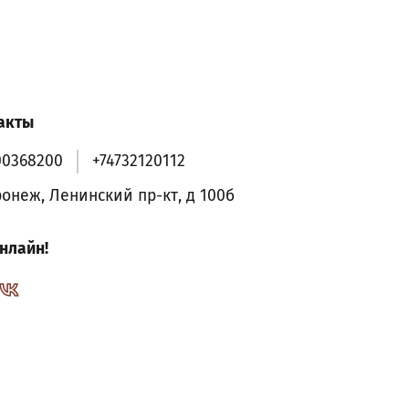
акты
00368200
+74732120112
ронеж, Ленинский пр-кт, д 100б
нлайн!