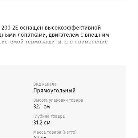
W 200-2E оснащен высокоэффективной
дными лопатками, двигателем с внешним
системой термозащиты. Его применение
решением в тех случаях, когда необходимо
сход воздуха при минимальном
здуховодов. Вентилятор оснащен квадратной
благодаря чему их установка осуществляется
етали вентилятора окрашены в стандартный
нтилятор AXW 200-2E отлично подходит для
Вид канала
Прямоугольный
ственных, складских и крупных торговых
Высота упаковки товара
32.1 см
особенности
Глубина товара
31.2 см
серии AXW оснащены квадратной монтажной
 вентиляторов стандартно окрашены в черный
Масса товара (нетто)