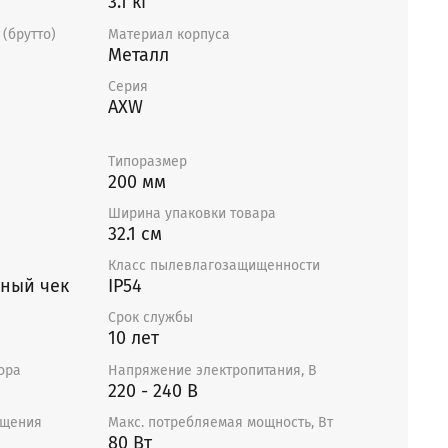
3.1 кг
им ротором.
(брутто)
Материал корпуса
таллическое, установлено методом
Металл
редственно на ротор электродвигателя.
Серия
с рабочим колесом статически и динамически
е
AXW
ики двигателя не требуют техобслуживания.
Типоразмер
200 мм
Ширина упаковки товара
тся готовыми к подключению. Могут
32.1 см
ом положении, в соответствии с направлением
ветствии со стрелкой на корпусе вентилятора).
Класс пылевлагозащищенности
рный чек
IP54
ивать доступ для обслуживания вентилятора.
Срок службы
ещениях, где воздух содержит «тяжелую»
10 лет
ора
Напряжение электропитания, В
зрыво- и пожароопасных помещениях.
220 - 240 В
ащения
Макс. потребляемая мощность, Вт
80 Вт