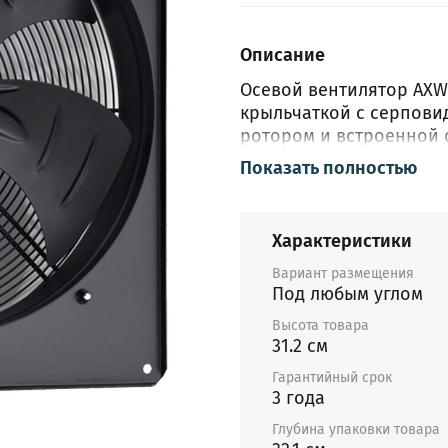
Описание
Осевой вентилятор AX
крыльчаткой с серпови
ротором и встроенной 
является оптимальным 
Показать полностью
обеспечить высокий ра
сопротивлении сети во
монтажной пластиной, 
Характеристики
максимально просто. Д
черный цвет. Осевой ве
Вариант размещения
Под любым углом
применения в производ
помещениях.
Высота товара
31.2 см
Отличительные 
Гарантийный срок
3 года
Все вентиляторы 
пластиной. Детали
Глубина упаковки товара