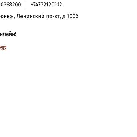
00368200
+74732120112
ронеж, Ленинский пр-кт, д 100б
нлайн!