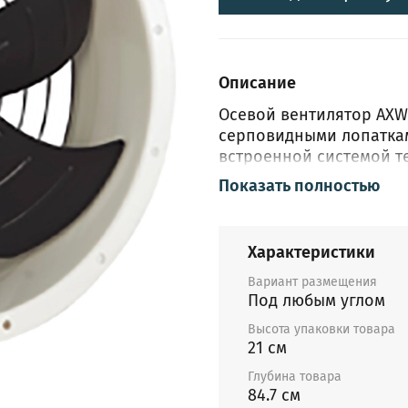
Описание
Осевой вентилятор AX
серповидными лопаткам
встроенной системой т
оптимальным решением 
Показать полностью
высокий расход воздух
воздуховодов.
Характеристики
Вариант размещения
Под любым углом
Высота упаковки товара
21 см
Глубина товара
84.7 см