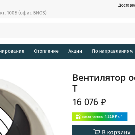
Доставк
ект, 100Б (офис БИОЗ)
нирование
Отопление
Акции
По направлениям
Вентилятор о
T
16 076 ₽
4 219 ₽
x 4
Плати частями
В корзину