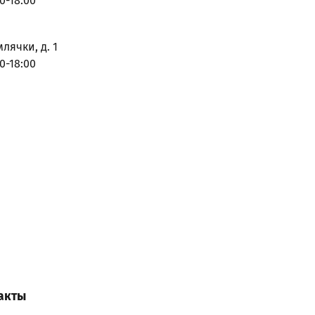
0-18:00
млячки, д. 1
0-18:00
акты