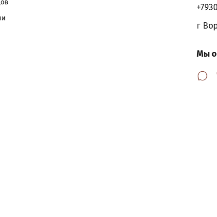
дов
+793
ии
г Во
Мы о