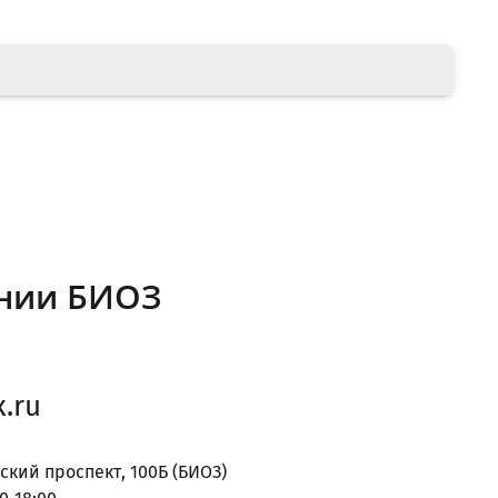
нии БИОЗ
.ru
ский проспект, 100Б (БИОЗ)