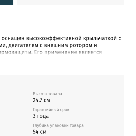
W оснащен высокоэффективной крыльчаткой с
и, двигателем с внешним ротором и
ермозащиты. Его применение является
в тех случаях, когда необходимо обеспечить
а при минимальном сопротивлении сети
Высота товара
24.7 см
Гарантийный срок
3 года
Глубина упаковки товара
54 см