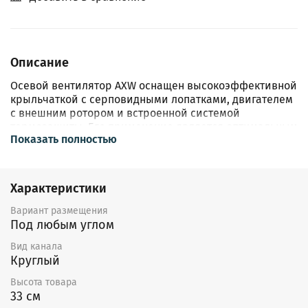
Описание
Осевой вентилятор AXW оснащен высокоэффективной
крыльчаткой с серповидными лопатками, двигателем
с внешним ротором и встроенной системой
термозащиты. Его применение является оптимальным
Показать полностью
решением в тех случаях, когда необходимо
обеспечить высокий расход воздуха при
минимальном сопротивлении сети воздуховодов.
Характеристики
Вариант размещения
Под любым углом
Вид канала
Круглый
Высота товара
33 см