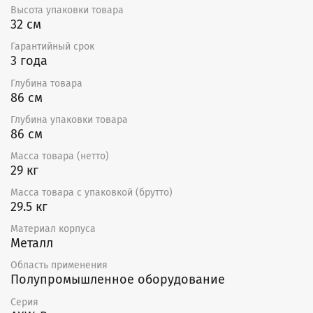
Высота упаковки товара
вентиляторов при условии, что общий ток
32 см
вентиляторов не превышает номинальный ток
регулятора.
Гарантийный срок
3 года
Глубина товара
86 см
Глубина упаковки товара
86 см
Масса товара (нетто)
29 кг
Масса товара с упаковкой (брутто)
29.5 кг
Материал корпуса
Металл
Область применения
Полупромышленное оборудование
Серия