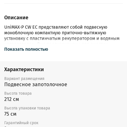
Описание
UniMAX-P СW EC представляют собой подвесную
моноблочную компактную приточно-вытяжную
установку с пластинчатым рекуператором и водяным
нагревателем. Они предназначены для очистки,
Показать полностью
подогрева и подачи свежего воздуха в жилые,
общественные и производственные помещения
небольших объемов: офисы, магазины, квартиры и
т.д. В процессе работы установки удаляют из
Характеристики
помещения загрязненный воздух, очищая его и
извлекая из него тепло, и передают это тепло
Вариант размещения
поступающему воздуху. Тем самым установки
Подвесное запотолочное
позволяют экономить энергоресурсы и эффективно
Высота товара
вентилировать помещения при существовании
212 см
ограничения на энергоресурсы. Установки можно
легко монтировать непосредственно в
Высота упаковки товара
обслуживаемом помещении.
75 см
Очистка приточного воздуха происходит при помощи
Гарантийный срок