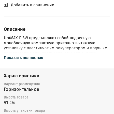
Добавить в сравнение
Описание
UniMAX-P SW представляют собой подвесную
моноблочную компактную приточно-вытяжную
установку с пластинчатым рекуператором и водяным
нагревателем. Они предназначены для очистки,
Показать полностью
подогрева и подачи свежего воздуха в жилые,
общественные и производственные помещения
небольших объемов: офисы, магазины, квартиры и
т.д. В процессе работы установки удаляют из
Характеристики
помещения загрязненный воздух, очищая его и
извлекая из него тепло, и передают это тепло
Вариант размещения
поступающему воздуху. Тем самым установки
Горизонтальное
позволяют экономить энергоресурсы и эффективно
Высота товара
вентилировать помещения при существовании
91 см
ограничения на энергоресурсы. Установки можно
легко монтировать непосредственно в
Высота упаковки товара