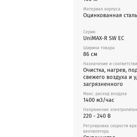
эффективностью до 85
Материал корпуса
Оцинкованная стал
Корпус выполнен из ли
теплоизоляция корпуса
ваты.
Серия
UniMAX-R SW EC
Установки поставляютс
Ширина товара
внутри помещения. Мо
86 см
компетентным персона
Назначение и соответств
Очистка, нагрев, по
При размещении устано
свежего воздуха и 
для открывания дверцы
загрязненного
ближайшей стены, для 
это невозможно, устро
Макс. расход воздуха
стеной помещения, для
1400 м3/час
между стеной и устан
Напряжение электропитан
материал толщиной 3–5
220 - 240 В
(пенопласт, поролон и м
Регулировка скорости вр
вентилятора