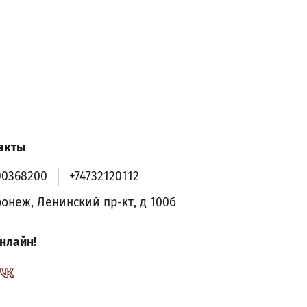
акты
00368200
+74732120112
ронеж, Ленинский пр-кт, д 100б
нлайн!