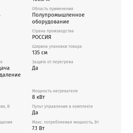
%.
Область применения
ь
Полупромышленное
стовой оцинкованной стали. Звуко-
оборудование
 толщиной 50 мм из базальтовой минеральной
Страна производства
РОССИЯ
я готовыми к подключению и устанавливаются
Ширина упаковки товара
нтаж и подключение выполняется
135 см
лом.
ие
Защита от перегрева
дача
Да
вки необходимо оставить достаточно места
удаление
 обслуживания и не менее 400 мм до
исключения передачи шумовых вибраций. Если
йство рекомендуется монтировать рядом со
Мощность нагревателя
 которого шум не так важен, или рекомендуем
8 кВт
овкой проложить плотный шумоизоляционный
ия, В
Пульт управления в комплекте
 см, например, пенополиэтилен марки ППЭ
Да
инвата для этого не годятся!)
ащения
Макс. потребляемая мощность, Вт
7.1 Вт