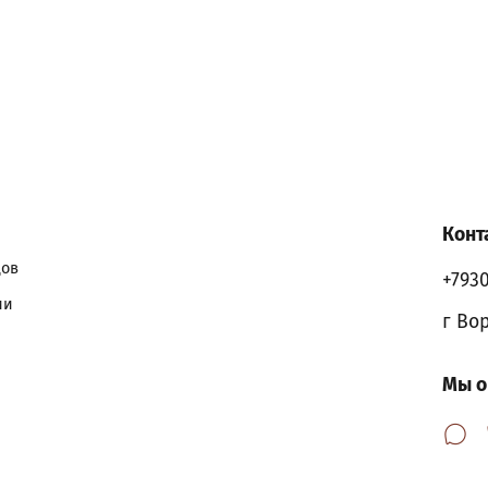
Конт
дов
+793
ии
г Во
Мы о