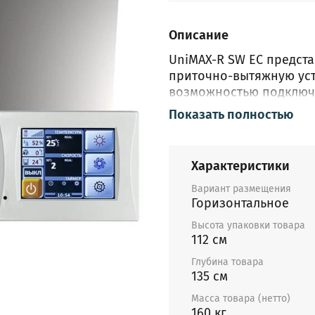
Описание
UniMAX-R SW EC предст
приточно-вытяжную уст
возможностью подключе
предназначены для очис
Показать полностью
жилые, общественные 
объемов: офисы, магази
установки удаляют из 
Характеристики
извлекая из него тепло
Тем самым установки п
Вариант размещения
Горизонтальное
эффективно вентилиро
ограничения на энерго
Высота упаковки товара
непосредственно в об
112 см
Глубина товара
Очистка приточного во
135 см
фильтра класса EU5. П
водяного нагревателя 
Масса товара (нетто)
160 кг
используется высокоэ