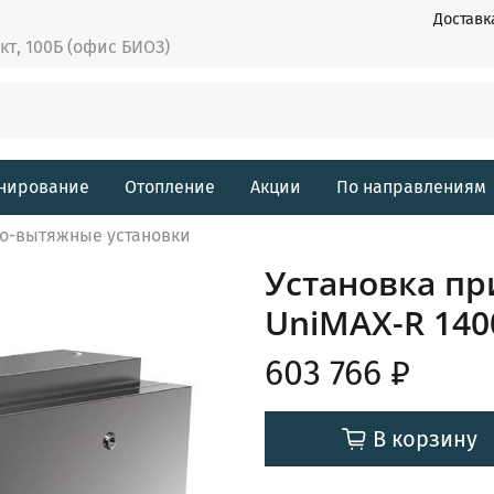
Доставк
ект, 100Б (офис БИОЗ)
нирование
Отопление
Акции
По направлениям
о-вытяжные установки
Установка п
UniMAX-R 140
603 766 ₽
В корзину