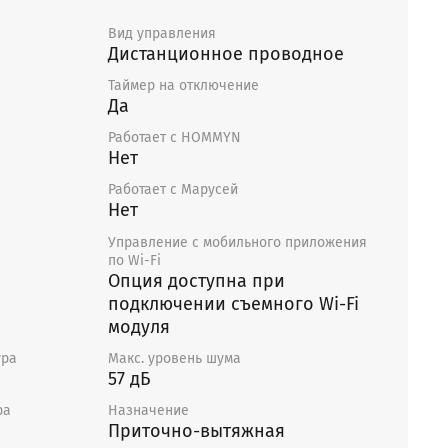
Вид управления
Дистанционное проводное
Таймер на отключение
Да
Работает с HOMMYN
Нет
Работает с Марусей
Нет
Управление c мобильного приложения
по Wi-Fi
Опция доступна при
подключении съемного Wi-Fi
модуля
ура
Макс. уровень шума
57 дБ
ра
Назначение
Приточно-вытяжная