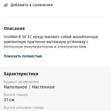
Добавить в сравнение
Описание
UniMAX-R SE EC представляют собой моноблочную
компактную приточно-вытяжную установку с
роторным рекуператором и электрическим
нагревателем. Они предназначены для очистки,
Показать полностью
подогрева и подачи свежего воздуха в жилые,
общественные и производственные помещения
небольших объемов: офисы, магазины, квартиры и
т.д. В процессе работы установки удаляют из
Характеристики
помещения загрязненный воздух, очищая его и
извлекая из него тепло, и передают это тепло
Вариант размещения
поступающему воздуху. Тем самым установки
Напольное / Настенное
позволяют экономить энергоресурсы и эффективно
Высота товара
вентилировать помещения при существовании
31 см
ограничения на энергоресурсы. Установки можно
легко монтировать непосредственно в
Высота упаковки товара