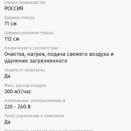
Страна производства
которого шум не так важен, или рекомендуем между
РОССИЯ
стеной и установкой проложить плотный
шумоизоляционный материал толщиной 3–5 см,
Ширина товара
например, пенополиэтилен марки ППЭ (пенопласт,
71 см
поролон и минвата для этого не годятся!).
Ширина упаковки товара
112 см
Назначение и соответствие
Очистка, нагрев, подача свежего воздуха и
удаление загрязненного
Защита от перегрева
Да
Макс. расход воздуха
300 м3/час
Напряжение электропитания, В
220 - 240 В
Пульт управления в комплекте
Да