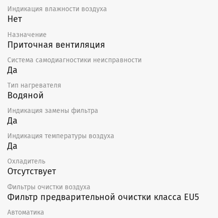
Нельзя применять агрессивные химические
Индикация влажности воздуха
Нет
вещества, моющие средства или очистители;
Нельзя применять острые предметы и
Назначение
устройства, работающие под высоким
Приточная вентиляция
давлением;
Нельзя погружать крыльчатку в воду или другую
Система самодиагностики неисправности
жидкость;
Да
Подшипники в случае повреждения подлежат
Тип нагревателя
замене.
Водяной
По окончании срока службы агрегат следует
Индикация замены фильтра
утилизировать.
Да
Индикация температуры воздуха
Да
Охладитель
Отсутствует
Фильтры очистки воздуха
Фильтр предварительной очистки класса EU5
Автоматика