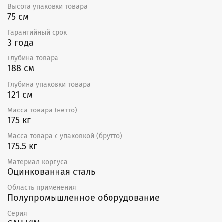
Высота упаковки товара
Приточная установка оснащена фильтром класса EU5.
75 см
В ней используется водяной нагреватель с
теплообменником. Все вентиляторы оборудованы
Гарантийный срок
крыльчаткой с назад загнутыми лопатками и
3 года
асинхронным двигателем с внешним ротором. Защита
двигателя вентилятора осуществляется
Глубина товара
термоконтактами, требующими подключения
188 см
внешнего защитного термореле. В качестве
Глубина упаковки товара
теплоносителя может использоваться как вода, так и
121 см
незамерзающая смесь.
Масса товара (нетто)
Рекомендуемая структура и состав вентиляции
175 кг
Входит в состав поставляемого устройства:
Масса товара с упаковкой (брутто)
175.5 кг
Сменные фильтры FR-CAU;
Приточный вентилятор;
Материал корпуса
Нагреватель.
Оцинкованная сталь
Используется как принадлежность:
Область применения
Полупромышленное оборудование
Решетки PG, PGC, SA;
Серия
Воздуховоды DFA, ISODFA;