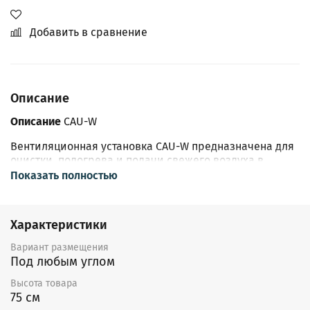
Добавить в сравнение
Описание
Описание
CAU-W
Вентиляционная установка CAU-W предназначена для
очистки, подогрева и подачи свежего воздуха в
жилые, общественные и производственные
Показать полностью
помещения небольших и средних объемов: офисы,
магазины, квартиры и т.д. Установка изготавливается
в компактном звукотеплоизолированном корпусе из
Характеристики
оцинкованной стали (толщина изоляции – 50 мм).
Установку можно монтировать непосредственно в
Вариант размещения
обслуживаемом помещении, в т.ч. за подвесным
Под любым углом
потолком.
Высота товара
Конструкция
75 см