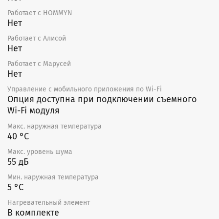
монтировать во взрыво-, пожароопасных
Работает с HOMMYN
помещениях и для транспортировки воздуха с
Нет
содержанием паров пожароопасных веществ.
Работает с Алисой
Уход
Нет
Рекомендуется проводить осмотр и чистку фильтра
Работает с Марусей
каждый месяц, осмотр вентилятора и чистку
Нет
крыльчатки проводить каждые 6 месяцев.
Управление c мобильного приложения по Wi-Fi
Перед очисткой необходимо убедиться, что:
Опция доступна при подключении съемного
Wi-Fi модуля
Прекращена подача напряжения;
Выключатель заблокирован;
Макс. наружная температура
Крыльчатка вентилятора полностью
40 °С
остановилась;
Макс. уровень шума
Нагреватель, двигатель и крыльчатка
55 дБ
вентилятора полностью остыли.
Мин. наружная температура
При очистке крыльчатки следует помнить, что:
5 °С
Нужно отсоединить вентилятор от агрегата;
Нагревательный элемент
Чистить крыльчатку необходимо осторожно, чтоб
В комплекте
не нарушить ее балансировку;