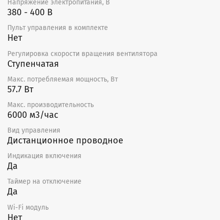
Звуко-, теплоизоляция 50 мм из базальтовой
Напряжение электропитания, В
минеральной ваты;
380 - 400 В
Пульт управления в комплекте
Нет
Установки оборудованы фильтром EU5;
Регулировка скорости вращения вентилятора
Предназначена для монтажа к прямоугольным
Ступенчатая
воздуховодам;
Максимальная рабочая температура составляет
Макс. потребляемая мощность, Вт
100-150 °C.
57.7 Вт
Монтаж
Макс. производительность
6000 м3/час
Приточная установка CAU-W поставляется готовая к
Вид управления
подключению. Установка монтируется только в
Дистанционное проводное
горизонтальном положении, в соответствии с
направлением потока воздуха.
Индикация включения
Необходимо предусматривать доступ для
Да
обслуживания установок.
Таймер на отключение
Не допускается:
Да
использовать для транспортировки воздуха,
Wi-Fi модуль
содержащего «тяжелую» пыль, муку и т.д.
Нет