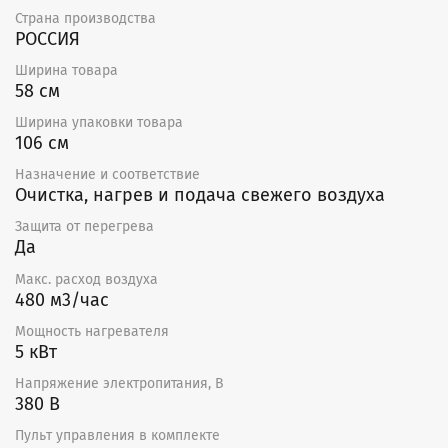
щит автоматики со всеми необходимыми для работы
Страна производства
датчиками.
РОССИЯ
Ширина товара
Отдельные элементы автоматики: регулятор
58 см
температуры, канальный датчик температуры,
задатчик, регулятор скорости вентилятора, пульт
Ширина упаковки товара
дистанционного управления.
106 см
Кроме того, в установку можно установить
Назначение и соответствие
дифференциальный датчик давления для индикации
Очистка, нагрев и подача свежего воздуха
загрязненности фильтра.
Защита от перегрева
Отличительные особенности
Да
Макс. расход воздуха
Оптимальные массогабаритные показатели.
480 м3/час
Прочный двойной корпус из оцинкованной
стали/ перфорированной оцинкованной стали.
Мощность нагревателя
Звуко-, теплоизоляция 25 мм.
5 кВт
Высокоэффективный вентилятор.
Электронагреватель с ТЭНами из нержавеющей
Напряжение электропитания, В
стали.
380 В
Электронагреватель имеет одну ступень нагрева
Пульт управления в комплекте
и оснащен термостатами защиты от перегрева