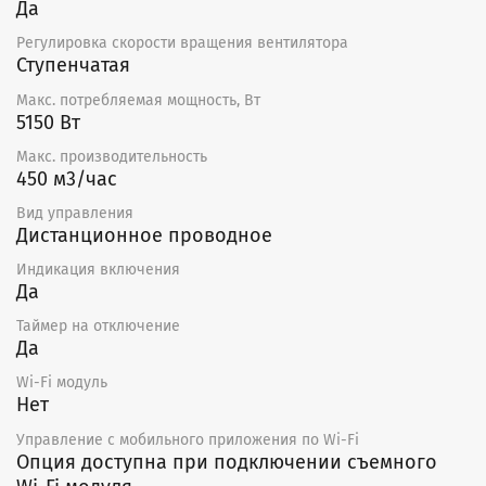
Да
с автоматическим возвратом при температуре
50°С и ручным возвратом при 100°С.
Регулировка скорости вращения вентилятора
Установка оборудована фильтром EU5.
Ступенчатая
Монтаж
Макс. потребляемая мощность, Вт
5150 Вт
Приточная установка ECO поставляется готовой
Макс. производительность
к подключению. Установка может монтироваться как
450 м3/час
горизонтально, так и вертикально, в соответствии
с направлением потока воздуха.
Вид управления
Дистанционное проводное
Необходимо предусматривать доступ для
обслуживания установки.
Индикация включения
Да
Не допускается:
Таймер на отключение
использовать для транспортировки воздуха,
Да
содержащего «тяжелую» пыль, муку и т.д.
Wi-Fi модуль
монтировать во взрыво-, пожароопасных
Нет
помещениях и для транспортировки воздуха
с содержанием паров пожароопасных веществ.
Управление c мобильного приложения по Wi-Fi
Опция доступна при подключении съемного
Уход