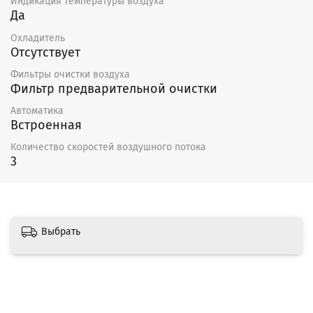
Индикация температуры воздуха
нельзя применять острые предметы
Да
и устройства, работающие под высоким
Охладитель
давлением;
Отсутствует
нельзя погружать двигатель в воду или другую
жидкость.
Фильтры очистки воздуха
Фильтр предварительной очистки
Подшипники в случае повреждения подлежат замене.
Автоматика
Гарантия — 12 месяцев
Встроенная
Количество скоростей воздушного потока
3
Выбрать