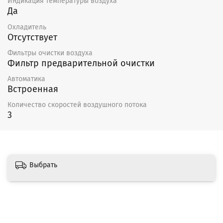
Индикация температуры воздуха
давлением;
Да
нельзя погружать двигатель в воду или другую
Охладитель
жидкость.
Отсутствует
Подшипники в случае повреждения подлежат замене.
Фильтры очистки воздуха
Фильтр предварительной очистки
Гарантия — 12 месяцев
Автоматика
Встроенная
Количество скоростей воздушного потока
3
Выбрать