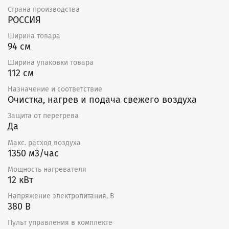
Страна производства
Отдельные элементы автоматики: регулятор
РОССИЯ
температуры, канальный датчик температуры,
Ширина товара
задатчик, регулятор скорости вентилятора, пульт
94 см
дистанционного управления.
Ширина упаковки товара
Кроме того, в установку можно установить
112 см
дифференциальный датчик давления для индикации
загрязненности фильтра.
Назначение и соответствие
Очистка, нагрев и подача свежего воздуха
Отличительные особенности
Защита от перегрева
Оптимальные массогабаритные показатели.
Да
Прочный двойной корпус из оцинкованной
Макс. расход воздуха
стали/ перфорированной оцинкованной стали.
1350 м3/час
Звуко-, теплоизоляция 25 мм.
Высокоэффективный вентилятор.
Мощность нагревателя
Электронагреватель с ТЭНами из нержавеющей
12 кВт
стали.
Электронагреватель имеет одну ступень нагрева
Напряжение электропитания, В
380 В
и оснащен термостатами защиты от перегрева
с автоматическим возвратом при температуре
Пульт управления в комплекте
50°С и ручным возвратом при 100°С.