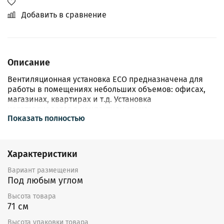
Добавить в сравнение
Описание
Вентиляционная установка ECO предназначена для
работы в помещениях небольших объемов: офисах,
магазинах, квартирах и т.д. Установка
изготавливается в компактном звуко-,
Показать полностью
теплоизолированном (толщина изоляции
25 мм) корпусе из оцинкованной стали. Установку
можно монтировать непосредственно
в обслуживаемом помещении за подвесным потолком.
Характеристики
Конструкция
Вариант размещения
Под любым углом
Приточная установка оснащена фильтром класса EU5,
электрическим нагревателем с ТЭНами
Высота товара
из нержавеющей стали и вентилятором. Вентилятор
71 см
оборудован асинхронным двигателем с внешним
Высота упаковки товара