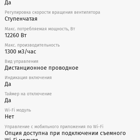
Да
Установка оборудована фильтром EU5.
Регулировка скорости вращения вентилятора
Монтаж
Ступенчатая
Приточная установка ECO поставляется готовой
Макс. потребляемая мощность, Вт
к подключению. Установка может монтироваться как
12260 Вт
горизонтально, так и вертикально, в соответствии
Макс. производительность
с направлением потока воздуха.
1300 м3/час
Необходимо предусматривать доступ для
Вид управления
обслуживания установки.
Дистанционное проводное
Не допускается:
Индикация включения
Да
использовать для транспортировки воздуха,
содержащего «тяжелую» пыль, муку и т.д.
Таймер на отключение
монтировать во взрыво-, пожароопасных
Да
помещениях и для транспортировки воздуха
Wi-Fi модуль
с содержанием паров пожароопасных веществ.
Нет
Уход
Управление c мобильного приложения по Wi-Fi
Опция доступна при подключении съемного
Единственное требование — очистка. Рекомендуется