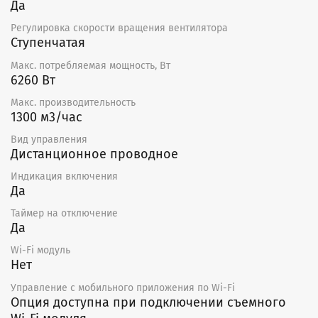
Да
с автоматическим возвратом при температуре
50°С и ручным возвратом при 100°С.
Регулировка скорости вращения вентилятора
Установка оборудована фильтром EU5.
Ступенчатая
Монтаж
Макс. потребляемая мощность, Вт
6260 Вт
Приточная установка ECO поставляется готовой
Макс. производительность
к подключению. Установка может монтироваться как
1300 м3/час
горизонтально, так и вертикально, в соответствии
с направлением потока воздуха.
Вид управления
Дистанционное проводное
Необходимо предусматривать доступ для
обслуживания установки.
Индикация включения
Да
Не допускается:
Таймер на отключение
использовать для транспортировки воздуха,
Да
содержащего «тяжелую» пыль, муку и т.д.
Wi-Fi модуль
монтировать во взрыво-, пожароопасных
Нет
помещениях и для транспортировки воздуха
с содержанием паров пожароопасных веществ.
Управление c мобильного приложения по Wi-Fi
Опция доступна при подключении съемного
Уход