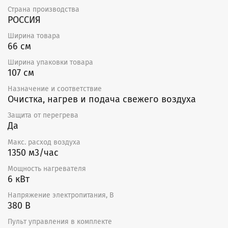
щит автоматики со всеми необходимыми для работы
Страна производства
датчиками.
РОССИЯ
Ширина товара
Отдельные элементы автоматики: регулятор
66 см
температуры, канальный датчик температуры,
задатчик, регулятор скорости вентилятора, пульт
Ширина упаковки товара
дистанционного управления.
107 см
Кроме того, в установку можно установить
Назначение и соответствие
дифференциальный датчик давления для индикации
Очистка, нагрев и подача свежего воздуха
загрязненности фильтра.
Защита от перегрева
Отличительные особенности
Да
Макс. расход воздуха
Оптимальные массогабаритные показатели.
1350 м3/час
Прочный двойной корпус из оцинкованной
стали/ перфорированной оцинкованной стали.
Мощность нагревателя
Звуко-, теплоизоляция 25 мм.
6 кВт
Высокоэффективный вентилятор.
Электронагреватель с ТЭНами из нержавеющей
Напряжение электропитания, В
стали.
380 В
Электронагреватель имеет одну ступень нагрева
Пульт управления в комплекте
и оснащен термостатами защиты от перегрева