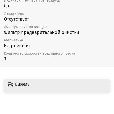
Индикация температуры воздуха
нельзя применять острые предметы
Да
и устройства, работающие под высоким
Охладитель
давлением;
Отсутствует
нельзя погружать двигатель в воду или другую
жидкость.
Фильтры очистки воздуха
Фильтр предварительной очистки
Подшипники в случае повреждения подлежат замене.
Автоматика
Гарантия — 12 месяцев
Встроенная
Количество скоростей воздушного потока
3
Выбрать